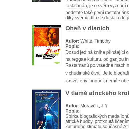
rastafarián, je o svém vyznání 
podstatě také první rastafariánk
díky svému dílu se dostala do 
Oheň v dlaních
Autor:
White, Timothy
Popis:
Dosud jediná kniha přináející c
na reggae kulturu, od ganjou i
Rastamanů po vraedné machina
v chudinské čtvrti. Je to biografi
zasvěcený fanouek nemůe obej
V tlamě afrického kro
Autor:
Moravčík, Jiří
Popis:
Sbírka biografických medailo
africké hudby, protknutá líčením
kulturního klimatu současné Afri