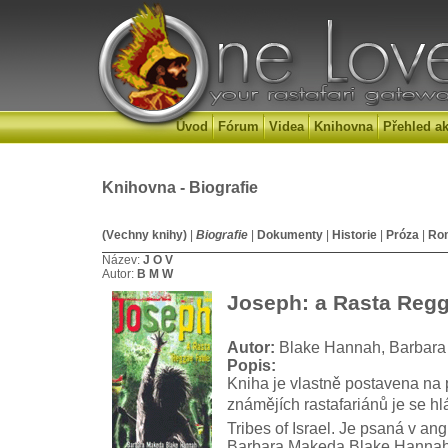
Úvod
Fórum
Videa
Knihovna
Přehled ak
Knihovna - Biografie
(Vechny knihy)
|
Biografie
|
Dokumenty
|
Historie
|
Próza
|
Ro
Název:
J
O
V
Autor:
B
M
W
Joseph: a Rasta Regg
Autor:
Blake Hannah, Barbar
Popis:
Kniha je vlastně postavena na
známějích rastafariánů je se h
Tribes of Israel. Je psaná v ang
Barbara Makeda Blake Hannah,