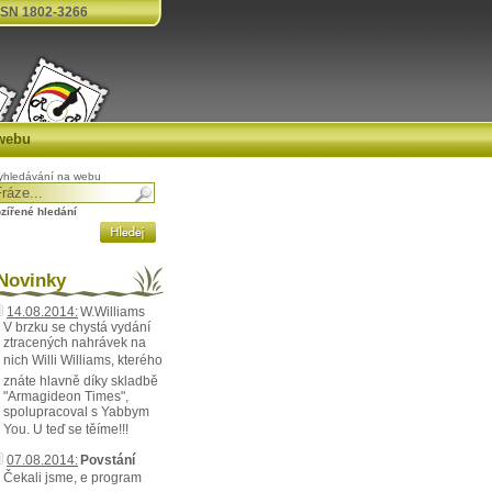
SN 1802-3266
webu
yhledávání na webu
ozířené hledání
ovinky
14.08.2014:
W.Williams
V brzku se chystá vydání
ztracených nahrávek na
nich Willi Williams, kterého
znáte hlavně díky skladbě
"Armagideon Times",
spolupracoval s Yabbym
You. U teď se těíme!!!
07.08.2014:
Povstání
Čekali jsme, e program