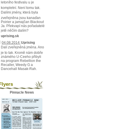
letoního festivalu u je
kompletní. Není tomu tak.
Dalími jmény, která byla
zveřejněna jsou kanaďan
Poirier a jamajčan Blackout
Ja. Překvapí nás pořadatelé
jetě něčím dalím?
uprising.sk
04.08.2014:
Uprising
Dalí zveřejněná jména. Ano
je to tak. Kromě nám dobře
známého U-Ceeho přibyli
na program Rebellion the
Recaller, Weedy G a
Dancehall Masak-Rah.
lyers
Pinnacle News