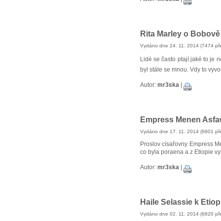
Rita Marley o Bobově
Vydáno dne 24. 11. 2014 (7474 pře
Lidé se často ptají jaké to je 
byl stále se mnou. Vdy to vyv
Autor:
mr3ska
|
Empress Menen Asfaw 
Vydáno dne 17. 11. 2014 (6801 pře
Proslov císařovny Empress Men
co byla poraena a z Etiopie v
Autor:
mr3ska
|
Haile Selassie k Eti
Vydáno dne 02. 11. 2014 (6820 pře