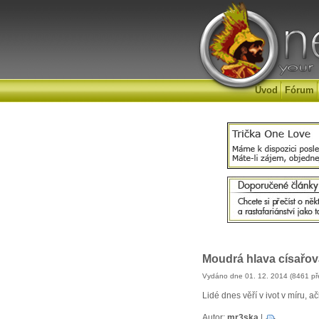
Úvod
Fórum
Moudrá hlava císařov
Vydáno dne 01. 12. 2014 (8461 př
Lidé dnes věří v ivot v míru, 
Autor:
mr3ska
|