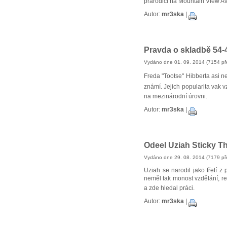
prarodiči na Mountain View A
Autor:
mr3ska
|
Pravda o skladbě 54
Vydáno dne 01. 09. 2014 (7154 př
Freda "Tootse" Hibberta asi n
známí. Jejich popularita vak v
na mezinárodní úrovni.
Autor:
mr3ska
|
Odeel Uziah Sticky 
Vydáno dne 29. 08. 2014 (7179 př
Uziah se narodil jako třetí 
neměl tak monost vzdělání, re
a zde hledal práci.
Autor:
mr3ska
|