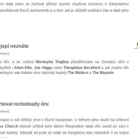
ního data jsem se rozhodl přeloit úryvek císařova proslovu k Etiopskému
ovědnosti členů parlamentu a o tom, jak je důleité vzdělání lidu a také jeho
P
jspí neznáte
ečtení)
lo tím, e se rodina
Wesleyho Tinglina
přestěhovala na Devátou ulici v
ydleli i
Alton Ellis
,
Joe Higgs
nebo
Theophilus Beckford
a jak známo tito
Wesleyho vak daleko více zajímaly kapely
The Wailers
a
The Maytals
.
toval rocksteady éru
ečtení)
ajce a své dětství proil v Burnt Savannah. U během jeho studií na církevní
ss Church
objevili učitelé jeho talent. Respektive takto věc uvedl on sám v
é kariéry. Několik let poté se vrátil do Kingstonu kde následně il se svými