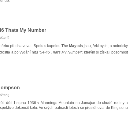
venue.
-46 Thats My Number
ečtení)
etřeba představovat. Spolu s kapelou
The Maytals
jsou, řekl bych, a notoricky
zrostla a po vydání hitu
"54-46 That's My Number"
, kterým si získali pozornost
Thompson
ečtení)
z pěti dětí 1.srpna 1936 v Mannings Mountain na Jamajce do chudé rodiny a
spektive dokončit kolu. Ve svých patnácti letech se přestěhoval do Kingstonu