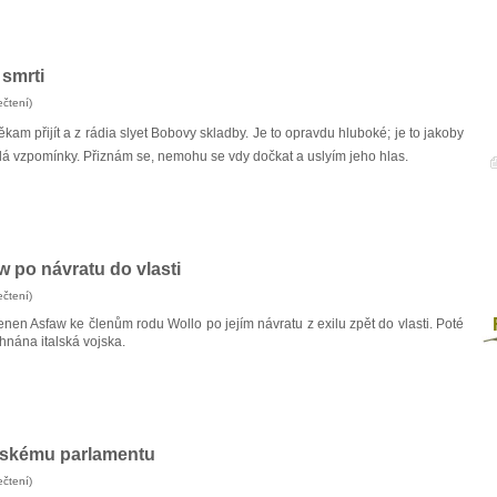
 smrti
čtení)
někam přijít a z rádia slyet Bobovy skladby. Je to opravdu hluboké; je to jakoby
olá vzpomínky. Přiznám se, nemohu se vdy dočkat a uslyím jeho hlas.
po návratu do vlasti
čtení)
F
en Asfaw ke členům rodu Wollo po jejím návratu z exilu zpět do vlasti. Poté
yhnána italská vojska.
opskému parlamentu
čtení)