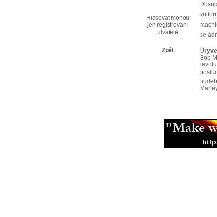
Dosud 
kultur
Hlasovat mohou
jen registrovaní
machin
uívatelé
se ád
Zpět
Úryve
Bob M
revolu
posluc
hudebn
Marley