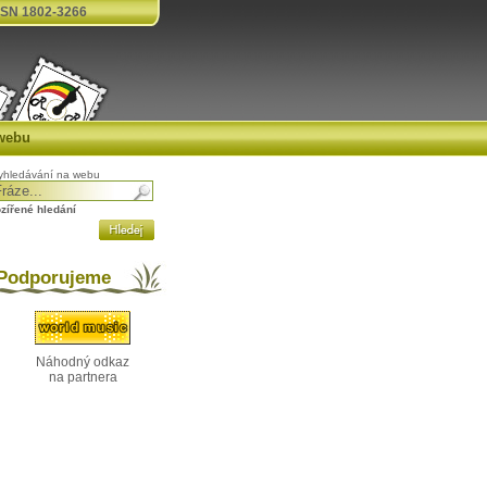
SN 1802-3266
webu
yhledávání na webu
ozířené hledání
odporujeme
Náhodný odkaz
na partnera