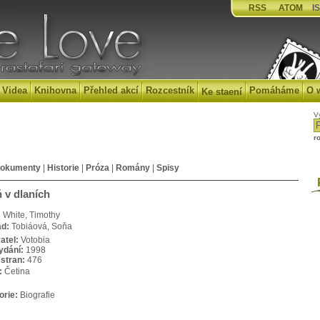
RSS
ATOM
IS
Videa
Knihovna
Přehled akcí
Rozcestník
Pomáháme
O 
Ke staení
V
r
okumenty
|
Historie
|
Próza
|
Romány
|
Spisy
P
 v dlaních
:
White, Timothy
ad:
Tobiáová, Soňa
atel:
Votobia
ydání:
1998
stran:
476
:
Četina
orie:
Biografie
: