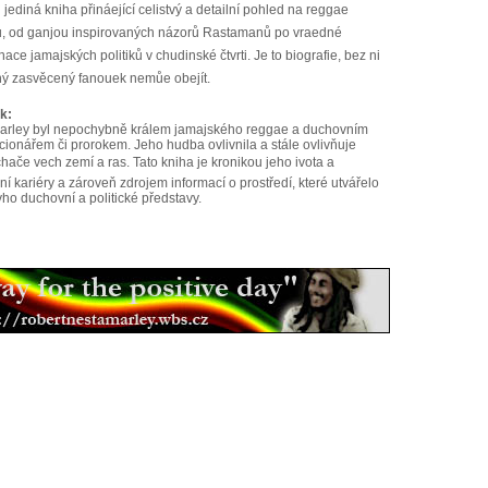
jediná kniha přináející celistvý a detailní pohled na reggae
u, od ganjou inspirovaných názorů Rastamanů po vraedné
ace jamajských politiků v chudinské čtvrti. Je to biografie, bez ni
ný zasvěcený fanouek nemůe obejít.
k:
arley byl nepochybně králem jamajského reggae a duchovním
cionářem či prorokem. Jeho hudba ovlivnila a stále ovlivňuje
hače vech zemí a ras. Tato kniha je kronikou jeho ivota a
í kariéry a zároveň zdrojem informací o prostředí, které utvářelo
ho duchovní a politické představy.