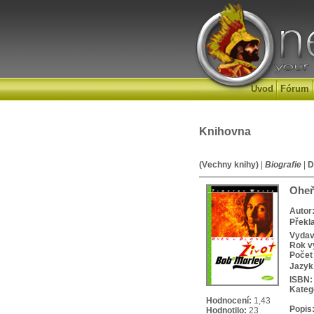
Úvod
Fórum
Knihovna
(Vechny knihy)
|
Biografie
|
D
Oheň
Autor
Překl
Vydav
Rok v
Počet 
Jazyk
ISBN:
Kateg
Hodnocení:
1,43
Popis
Hodnotilo:
23