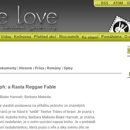
RSS
ATOM
IS
Videa
Knihovna
Přehled akcí
Rozcestník
Pomáháme
O 
Ke staení
V
r
okumenty
|
Historie
|
Próza
|
Romány
|
Spisy
P
ph: a Rasta Reggae Fable
Blake Hannah, Barbara Makeda
je vlastně postavena na příběhu jednoho ze známějích
riánů je se hlásil k "sektě" Twelve Tribes of Israel. Je psaná v
tině. Autorka knihy, Barbara Makeda Blake Hannah, je známa
vní rastafarián, je o svém vyznání napsal knihu. Je v podstatě
vní rastafariánkou, která psala o víře a díky svému dílu se