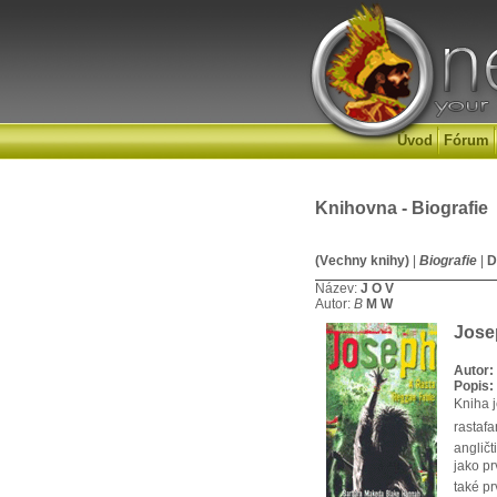
Úvod
Fórum
Knihovna - Biografie
(Vechny knihy)
|
Biografie
|
D
Název:
J
O
V
Autor:
B
M
W
Jose
Autor:
Popis:
Kniha 
rastafa
anglič
jako pr
také pr