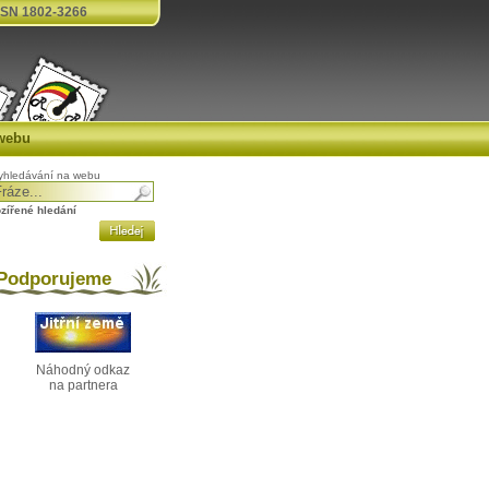
SN 1802-3266
webu
yhledávání na webu
ozířené hledání
odporujeme
Náhodný odkaz
na partnera