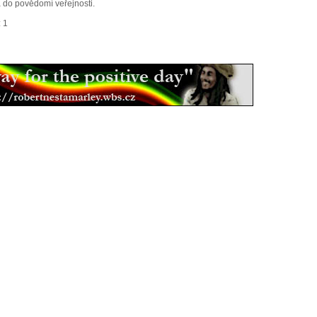
a do povědomí veřejnosti.
: 1