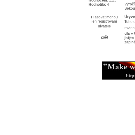
Hodnocení:
1,25
Výroč
Hodnotilo:
4
Sekou
Úryve
Hlasovat mohou
jen registrovaní
Toho d
uívatelé
rovinn
vilu v
Zpět
jistým
zaplně