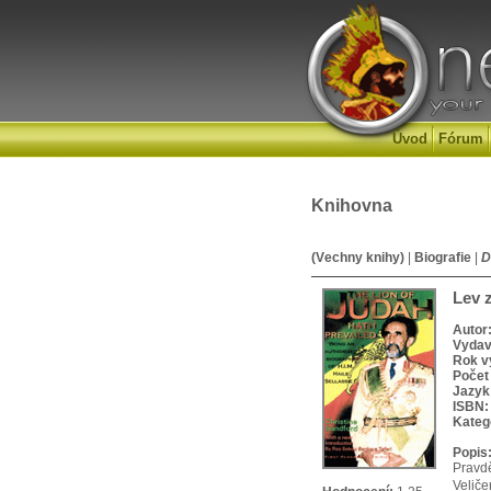
Úvod
Fórum
Knihovna
(Vechny knihy)
|
Biografie
|
D
Lev z
Autor
Vydav
Rok v
Počet 
Jazyk
ISBN:
Kateg
Popis
Pravd
Veliče