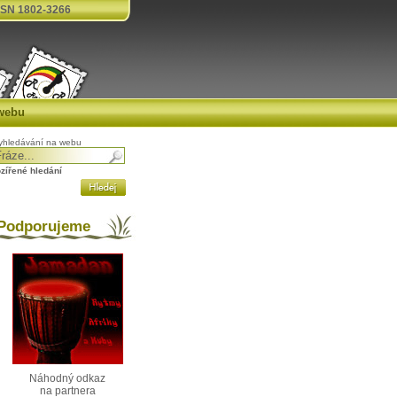
SN 1802-3266
webu
yhledávání na webu
ozířené hledání
odporujeme
Náhodný odkaz
na partnera