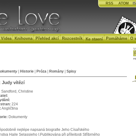
RSS
ATOM
IS
Videa
Knihovna
Přehled akcí
Rozcestník
Pomáháme
O 
Ke staení
V
r
okumenty
|
Historie
|
Próza
|
Romány
|
Spisy
P
 Judy vítězí
:
Sandford, Christine
atel:
ydání:
stran:
224
:
Angličtina
orie:
Dokumenty
:
ěpodobně nejlépe napsaná biografie Jeho Císařského
nstva Haile Selassieho I.Publikována při příleitosti Stříbrného