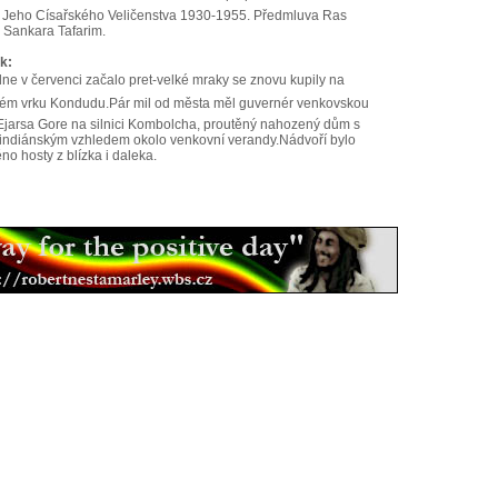
í Jeho Císařského Veličenstva 1930-1955. Předmluva Ras
 Sankara Tafarim.
k:
ne v červenci začalo pret-velké mraky se znovu kupily na
ém vrku Kondudu.Pár mil od města měl guvernér venkovskou
 Ejarsa Gore na silnici Kombolcha, proutěný nahozený dům s
 indiánským vzhledem okolo venkovní verandy.Nádvoří bylo
no hosty z blízka i daleka.