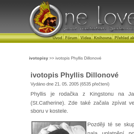
Úvod
Fórum
Videa
Knihovna
Přehled ak
ivotopisy
>> ivotopis Phyllis Dillonové
ivotopis Phyllis Dillonové
Vydáno dne 21. 05. 2005 (6535 přečtení)
Phyllis je rodačka z Kingstonu na Jam
(St.Catherine). Zde také začala zpívat ve
sboru v kostele.
Později té se sk
nala uplatnění 