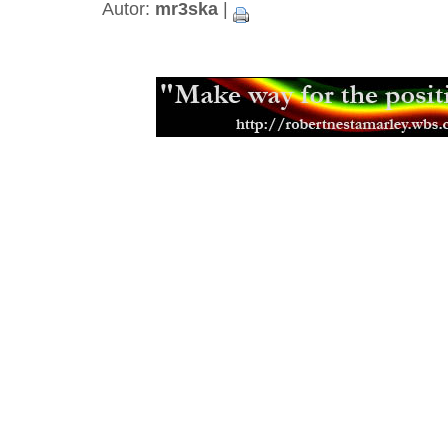
Beshara - 18 let kariéry a ádné alb
Autor:
mr3ska
|
Black Roots a jejich militantní pac
Aswad je stálicí britské scény
(18.0
Capital Letters spoluutvářeli brits
(15.12.2013)
Mikey Ras Starr, přítel Petera Tosh
Jamajská kapela Pentateuch
(31.07
Bunny Striker Lee je příera
(24.06.2
Jah Lude je novou vlnou etiopskéh
(28.01.2013)
Muzikant, skladatel a učitel Joe Hi
Errol Thompson produkoval první 
(16.11.2012)
Steel Pulse se učili z nahrávek Ma
(18.09.2012)
Samini a jeho africký dancehall
(21.
Don Letts je srdcem rebel
(02.08.20
Muzikant a producent Oswald Ossi
(10.07.2012)
Zpěvačka a aktivistka Jah9
(04.07.2
Etana nemá v plánu zpomalit
(09.06
Malý velký Half Pint
(03.06.2012)
Earl Chinna Smith ije hudbou
(29.0
Jah Sun - léta práce a odhodlání
(0
Addis Pablo kráčí v otcových stop
The Lambsbread - roots reggae z H
Eek-A-Mouse je prostě svůj
(26.12.