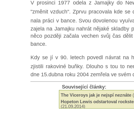
V prosinci 1977 odela z Jamajky do Ne
"změnit vzduch". Zprvu pracovala kde se d
nala práci v bance. Svou dovolenou vyuív
zajela na Jamajku nahrát nějaké skladby p
něco později začala vechen svůj čas dělit 
bance.
Kdy se jí v 90. letech povedl návrat na 
zjistili rakoviné buňky. Dlouho s tou to n
dne 15.dubna roku 2004 zemřela ve svém 
Související články:
The Viceroys jak je nejspí neznáte
(
Hopeton Lewis odstartoval rockste
(21.09.2014)
Odeel Uziah Sticky Thompson
(29.
Hudba a filantropie Jah Shaky
(14.0
Tak trochu jiné roots od Black Slat
Neznámí The Blackstones
(13.03.2