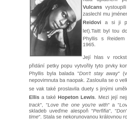
Vulcans
vystoupil
zaslechl mu jmén
Reidovi
a si ji p
let).Taitt byl tou 
Phyllis s Reidem
1965.
Její hlas v rocks
přidání petky popu vytvořily tyto prvky k
Phyllis byla balada "
Don't stay away
" (
nepovimnuta ba naopak. Zaslouila se o vel
se vak také proslavila duety s jinými uměl
Ellis
a také
Hopeton Lewis
. Mezi její nej
track
", "
Love the one you're with
" a "
Lov
skladeb uveďme alespoň "
Perfifia
", "
Don
time
". Stala se nekorunovanou královnou r