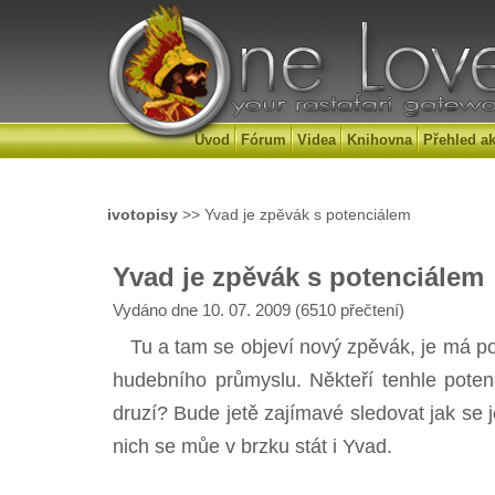
Úvod
Fórum
Videa
Knihovna
Přehled ak
ivotopisy
>> Yvad je zpěvák s potenciálem
Yvad je zpěvák s potenciálem
Vydáno dne 10. 07. 2009 (6510 přečtení)
Tu a tam se objeví nový zpěvák, je má pot
hudebního průmyslu. Někteří tenhle potenciá
druzí? Bude jetě zajímavé sledovat jak se 
nich se můe v brzku stát i Yvad.