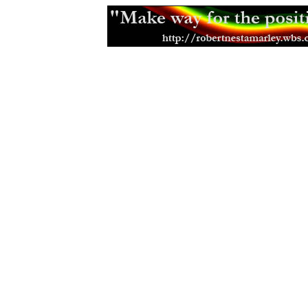
(15.12.2013)
Mikey Ras Starr, přítel Petera Tosh
Jamajská kapela Pentateuch
(31.07
Bunny Striker Lee je příera
(24.06.2
Jah Lude je novou vlnou etiopskéh
(28.01.2013)
Muzikant, skladatel a učitel Joe Hi
Errol Thompson produkoval první 
(16.11.2012)
Steel Pulse se učili z nahrávek Ma
(18.09.2012)
Samini a jeho africký dancehall
(21.
Don Letts je srdcem rebel
(02.08.20
Muzikant a producent Oswald Ossi
(10.07.2012)
Zpěvačka a aktivistka Jah9
(04.07.2
Etana nemá v plánu zpomalit
(09.06
Malý velký Half Pint
(03.06.2012)
Earl Chinna Smith ije hudbou
(29.0
Jah Sun - léta práce a odhodlání
(0
Addis Pablo kráčí v otcových stop
The Lambsbread - roots reggae z H
Eek-A-Mouse je prostě svůj
(26.12.
Josey Wales začínal u SturGav so
Lutan Fyah je víc ne zpěvák
(01.07.
Cimarons - Jamajsko britské regga
Rasta Nkhushu - zajímavý hlas z Af