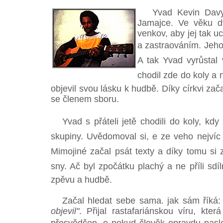
Yvad Kevin Davy s
Jamajce. Ve věku dv
venkov, aby jej tak uc
a zastraováním. Jeho 
A tak Yvad vyrůstal 
chodil zde do koly a 
objevil svou lásku k hudbě. Díky církvi zača
se členem sboru.
Yvad s přáteli jetě chodili do koly, kdy
skupiny. Uvědomoval si, e ze veho nejvíc
Mimojiné začal psát texty a díky tomu si
sny. Ač byl zpočátku plachý a ne příli sdíl
zpěvu a hudbě.
Začal hledat sebe sama. jak sám říká
objevil"
. Přijal rastafariánskou víru, která