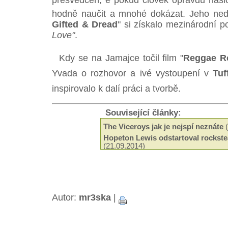
přesvědčen, e pokud člověk opravdu naslo
hodně naučit a mnohé dokázat. Jeho ne
Gifted & Dread
" si získalo mezinárodní p
Love"
.
Kdy se na Jamajce točil film "
Reggae R
Yvada o rozhovor a ivé vystoupení v
Tuf
inspirovalo k dalí práci a tvorbě.
Související články:
The Viceroys jak je nejspí neznáte
(
Hopeton Lewis odstartoval rockste
(21.09.2014)
Odeel Uziah Sticky Thompson
(29.
Hudba a filantropie Jah Shaky
(14.0
Tak trochu jiné roots od Black Slat
Neznámí The Blackstones
(13.03.2
Beshara - 18 let kariéry a ádné alb
Autor:
mr3ska
|
Black Roots a jejich militantní pac
Aswad je stálicí britské scény
(18.0
Capital Letters spoluutvářeli brits