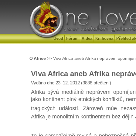
Úvod
Fórum
Videa
Knihovna
Přehled ak
O Africe
>> Viva Africa aneb Afrika neprávem opomíje
Viva Africa aneb Afrika nepr
Vydáno dne 23. 12. 2012 (3838 přečtení)
Afrika bývá mediálně neprávem opomíjen
jako kontinent plný etnických konfliktů, ne
tragických událostí. Zároveň můe nezas
Afrika je monolitním kontinentem bez dějin
To je samozřejmě mylná a nebezpečná pře