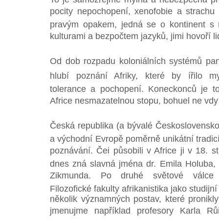
pocity nepochopení, xenofobie a strachu z 
pravým opakem, jedná se o kontinent s 
kulturami a bezpočtem jazyků, jimi hovoří li
Od dob rozpadu koloniálních systémů pan
hlubí poznání Afriky, které by ířilo 
tolerance a pochopení. Koneckonců je to
Africe nesmazatelnou stopu, bohuel ne vdy 
Česká republika (a bývalé Československo)
a východní Evropě poměrně unikátní tradic
poznávání. Čei působili v Africe ji v 18.
dnes zná slavná jména dr. Emila Holuba,
Zikmunda. Po druhé světové válce 
Filozofické fakulty afrikanistika jako studij
několik významných postav, které pronikly
jmenujme například profesory Karla Rů