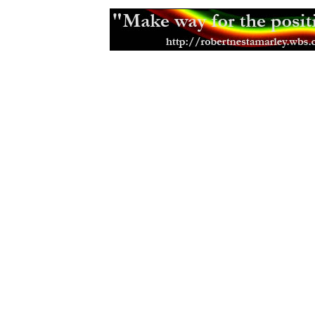
Nové filmy nejen Jamajské produk
Od korunovace uběhlo ji 79 let
(02.
Návtěva restaurace Ganga
(18.08.2
Mad Professor - reggae a dub virt
The Skatalites - vzácna návteva n
(14.07.2009)
První otevřené setkání '09
(08.07.20
Rastafariánský dar kole
(16.04.2009
Vánoce
(22.12.2008)
Podzemní dřevěný dům
(16.10.2008
Apple inna di trouble
(18.09.2008)
Seminář o rastafariánství
(03.09.20
Uprising Reggae festival
(28.08.200
Fifth Gathering '08
(12.08.2008)
Ganga - nová vegetariánská restau
Li-monáda
(11.03.2008)
Second Gathering
(28.02.2008)
Vyla česká publikace o rastafariáns
Nová praská veganská čajovna
(17.
Tragický konec Lucky Dubeho
(21.
First Gathering '07
(26.04.2007)
Česká rasta komunita
(25.01.2007)
2.Listopad
(02.11.2006)
Promítání filmu Steping razor Red 