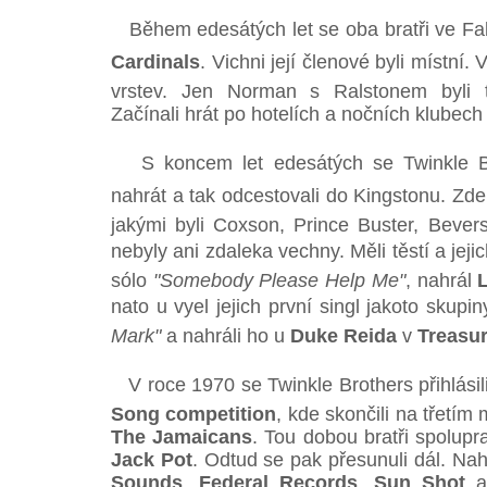
Během edesátých let se oba bratři ve Fa
Cardinals
. Vichni její členové byli místní.
vrstev. Jen Norman s Ralstonem byli ta
Začínali hrát po hotelích a nočních klubech
S koncem let edesátých se Twinkle Bro
nahrát a tak odcestovali do Kingstonu. Zde
jakými byli Coxson, Prince Buster, Bevers
nebyly ani zdaleka vechny. Měli těstí a j
sólo
"Somebody Please Help Me"
, nahrál
nato u vyel jejich první singl jakoto sku
Mark"
a nahráli ho u
Duke Reida
v
Treasur
V roce 1970 se Twinkle Brothers přihlásil
Song competition
, kde skončili na třetím
The Jamaicans
. Tou dobou bratři spolupr
Jack Pot
. Odtud se pak přesunuli dál. Nah
Sounds
,
Federal Records
,
Sun Shot