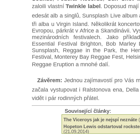
zaloili vlastní
Twinkle label
. Doposud mají t
edesát alb a singlů, Sunsplash Live album 
tři alba u Virgin Island. Několikrát koncer
Evropou, párkrát v Africe a Skandinávii. V
mezinárodních festivalech. Jako přík
Essential Festival Brighton, Bob Marley
Sunsplash, Reggae in the Park, the Hem
Festival, Monterey Bay Reggae Fest, Helsin
Reggae Eruption a mnohé dalí.
Závěrem:
Jednou zajímavostí pro Vás mů
začala vystupovat i Ralstonova ena, Della
vidět i pár rodinných přátel.
Související články:
The Viceroys jak je nejspí neznáte
(
Hopeton Lewis odstartoval rockste
(21.09.2014)
Odeel Uziah Sticky Thompson
(29.