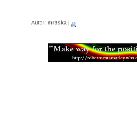
Hudba a filantropie Jah Shaky
(14.0
Tak trochu jiné roots od Black Slat
Neznámí The Blackstones
(13.03.2
Beshara - 18 let kariéry a ádné alb
Autor:
mr3ska
|
Black Roots a jejich militantní pac
Aswad je stálicí britské scény
(18.0
Capital Letters spoluutvářeli brits
(15.12.2013)
Mikey Ras Starr, přítel Petera Tosh
Jamajská kapela Pentateuch
(31.07
Bunny Striker Lee je příera
(24.06.2
Jah Lude je novou vlnou etiopskéh
(28.01.2013)
Muzikant, skladatel a učitel Joe Hi
Errol Thompson produkoval první 
(16.11.2012)
Steel Pulse se učili z nahrávek Ma
(18.09.2012)
Samini a jeho africký dancehall
(21.
Don Letts je srdcem rebel
(02.08.20
Muzikant a producent Oswald Ossi
(10.07.2012)
Zpěvačka a aktivistka Jah9
(04.07.2
Etana nemá v plánu zpomalit
(09.06
Malý velký Half Pint
(03.06.2012)
Earl Chinna Smith ije hudbou
(29.0