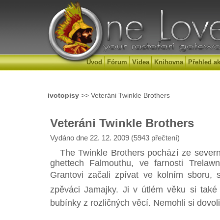
Úvod
Fórum
Videa
Knihovna
Přehled ak
ivotopisy
>> Veteráni Twinkle Brothers
Veteráni Twinkle Brothers
Vydáno dne 22. 12. 2009 (5943 přečtení)
The Twinkle Brothers pochází ze severní
ghettech Falmouthu, ve farnosti Trelaw
Grantovi začali zpívat ve kolním sboru, s
zpěváci Jamajky. Ji v útlém věku si také
bubínky z rozličných věcí. Nemohli si dovolit,