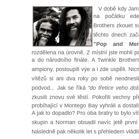
V době kdy Jamaj
na počátku ede
Brothers zkouet sv
těchto dnech zač
"Pop and Ment
rozdělena na úrovně. Z místní jste mohli p
a do národního finále. A Twinkle Brothers
ampiony, postoupili výe a i zde uspěli. 
vítězů si ani dva roky po sobě neodnesli.
podvod... Jak se říká
"do třetice veho do
zkusili znovu své těstí. Pokořili vechny př
probíhající v Montego Bay vyhráli a dostali
A jak to dopadlo? Pro oba bratry to bylo vítě
skupin a Norman obsadil navíc jetě první 
Následně pak několik let s přehledem vládli 