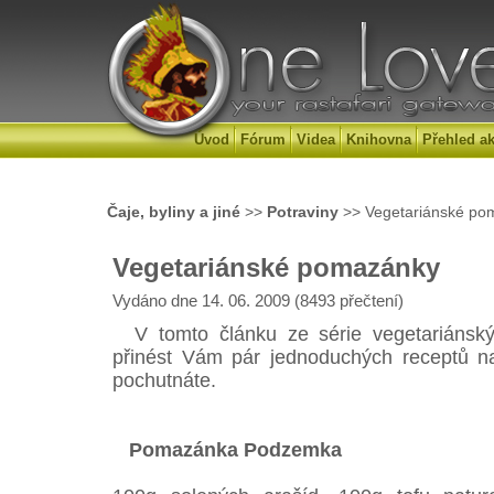
Úvod
Fórum
Videa
Knihovna
Přehled ak
Čaje, byliny a jiné
>>
Potraviny
>> Vegetariánské po
Vegetariánské pomazánky
Vydáno dne 14. 06. 2009 (8493 přečtení)
V tomto článku ze série vegetariánský
přinést Vám pár jednoduchých receptů n
pochutnáte.
Pomazánka Podzemka