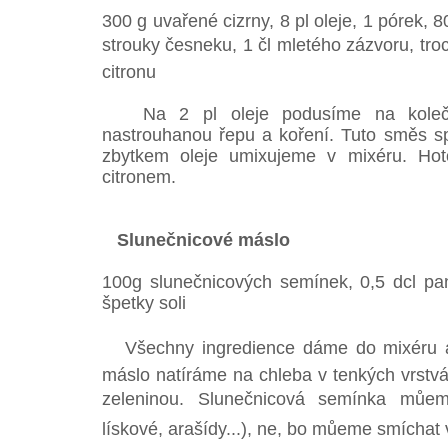
300 g uvařené cizrny, 8 pl oleje, 1 pórek, 80
strouky česneku, 1 čl mletého zázvoru, tro
citronu
Na 2 pl oleje podusíme na kolečka
nastrouhanou řepu a koření. Tuto směs sp
zbytkem oleje umixujeme v mixéru. Ho
citronem.
Slunečnicové máslo
100g slunečnicových semínek, 0,5 dcl pa
špetky soli
Všechny ingredience dáme do mixéru a 
máslo natíráme na chleba v tenkých vrst
zeleninou. Slunečnicová semínka můeme
lískové, arašídy...), ne, bo můeme smícha