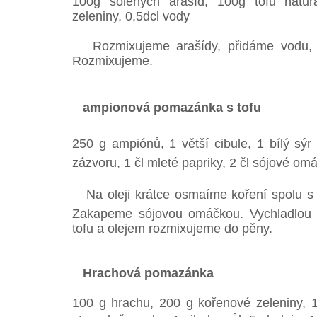
100g solených arašíd, 100g tofu natura
zeleniny, 0,5dcl vody
Rozmixujeme arašídy, přidáme vodu, t
Rozmixujeme.
ampionová pomazánka s tofu
250 g ampiónů, 1 větší cibule, 1 bílý sýr 
zázvoru, 1 čl mleté papriky, 2 čl sójové omá
Na oleji krátce osmaíme koření spolu s 
Zakapeme sójovou omáčkou. Vychladlou
tofu a olejem rozmixujeme do pěny.
Hrachová pomazánka
100 g hrachu, 200 g kořenové zeleniny, 1