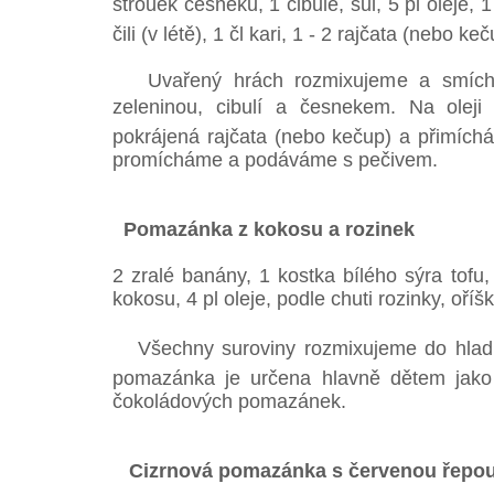
strouek česneku, 1 cibule, sůl, 5 pl oleje, 
čili (v létě), 1 čl kari, 1 - 2 rajčata (nebo ke
Uvařený hrách rozmixujeme a smích
zeleninou, cibulí a česnekem. Na oleji
pokrájená rajčata (nebo kečup) a přimíc
promícháme a podáváme s pečivem.
Pomazánka z kokosu a rozinek
2 zralé banány, 1 kostka bílého sýra tofu
kokosu, 4 pl oleje, podle chuti rozinky, oří
Všechny suroviny rozmixujeme do hladk
pomazánka je určena hlavně dětem jako 
čokoládových pomazánek.
Cizrnová pomazánka s červenou řepo