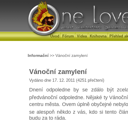
Úvod
Fórum
Videa
Knihovna
Přehled ak
Informační
>> Vánoční zamylení
Vánoční zamylení
Vydáno dne 17. 12. 2011 (4251 přečtení)
Dnení odpoledne by se zdálo být zcela
předvánoční odpoledne. Nějaké ty Vánoční 
centru města. Ovem úplně obyčejné nebylo
se alespoň někdo z vás, kdo si tento člá
budu za to ráda.