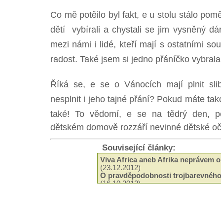
Co mě potěilo byl fakt, e u stolu stálo pomě
dětí vybírali a chystali se jim vysněný dár
mezi námi i lidé, kteří mají s ostatními so
radost. Také jsem si jedno přáníčko vybrala 
Říká se, e se o Vánocích mají plnit sli
nesplnit i jeho tajné přání? Pokud máte tak
také! To vědomí, e se na tědrý den,
dětském domově rozzáří nevinné dětské oči 
Související články:
Viva Africa aneb Afrika neprávem 
(23.12.2012)
O pravděpodobnosti trojbarevného
(16.10.2012)
Irie Up magazin k dostání v Crossu
Jak je to se zákazem prodeje bylin
Veggie Měsíc
(01.10.2010)
Nyahbinghi znějí pro Buju Bantona