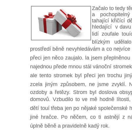
Začalo to tedy t
a pochopiteln
tahající křičící 
hledající v davu
lidí zoufale tou
blízkým udělal
prostředí běně nevyhledávám a co nejvíc
přeci jen něco zaujalo. la jsem přeplněno
najednou přede mnou stál vánoční stromek.T
ale tento stromek byl přeci jen trochu jin
zcela jiným způsobem, ne jsme zvyklí. 
ozdoby a řetězy. Strom byl doslova obsy
domovů. Vzbudilo to ve mě hodně lítosti, 
dětí touí třeba jen po nějaké společenské
jiné hračce. Po něčem, co ti astnějí z
úplně běně a pravidelně kadý rok.