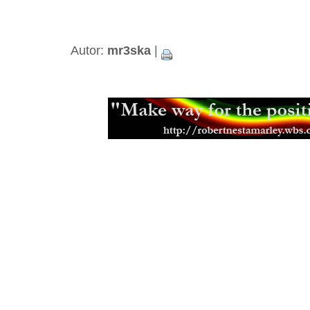
Odkud čerpat informace?
(30.01.20
Informace o Bibli
(10.01.2006)
Kniha o reggae
(06.01.2006)
Oheň v dlaních
(26.08.2005)
Autor:
mr3ska
|