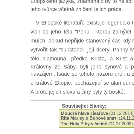
Etiopského jazyka, znamenalo by to nejspí
jeho tvůrce včetně zničení jejich práce.
V Etiopské literatuře existuje legenda o t
vloil do jeho těla "Perlu", kterou zamýle
muích, dokud nepřijde stanovený čas kdy 
vytvořit tak "substanci" její dcery, Panny M
tělo alamouna, předka Krista, a Krist 
Královny ze Sáby, byli jeho synové a po
navzájem. Isaac se tohoto názoru drel, a
e králové Etiopie, pocházející se alamoun
A proto jejich slova a činy byly ty boské.
Související články:
Moudrá hlava císařova
(01.12.2014)
Rita Marley o Bobově smrti
(24.11.
The Holy Piby v četině
(04.07.2008)
Book of Memory - A Rastafari Test