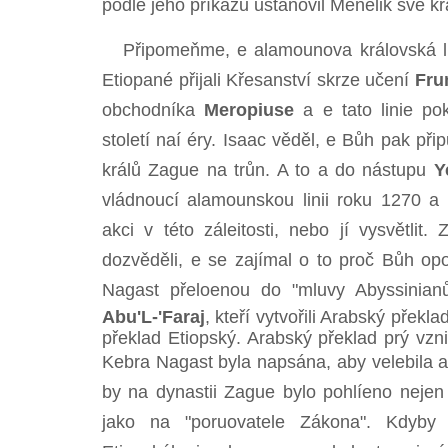
podle jeho příkazů ustanovil Menelik své kr
Připomeňme, e alamounova královská lini
Etiopané přijali Křesanství skrze učení
Fru
obchodníka
Meropiuse
a e tato linie po
století naí éry. Isaac věděl, e Bůh pak přip
králů Zague na trůn. A to a do nástupu
Y
vládnoucí alamounskou linii roku 1270 a p
akci v této záleitosti, nebo jí vysvětlit
dozvěděli, e se zajímal o to proč Bůh o
Nagast přeloenou do "mluvy Abyssinia
Abu'L-'Faraj
, kteří vytvořili Arabský překl
překlad Etiopský. Arabský překlad prý vzn
Kebra Nagast byla napsána, aby velebila a
by na dynastii Zague bylo pohlíeno nejen 
jako na "poruovatele Zákona". Kdyby