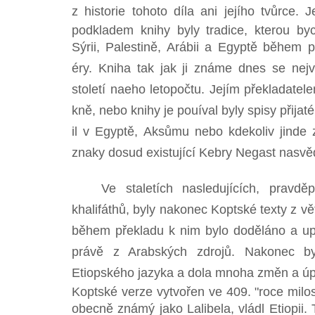
z historie tohoto díla ani jejího tvůrce. 
podkladem knihy byly tradice, kterou by
Sýrii, Palestině, Arábii a Egyptě během pr
éry. Kniha tak jak ji známe dnes se nejví
století naeho letopočtu. Jejím překladate
kně, nebo knihy je pouíval byly spisy přija
il v Egyptě, Aksůmu nebo kdekoliv jinde 
znaky dosud existující Kebry Negast nasvědču
Ve staletích nasledujících, pravděpo
khalifáthů, byly nakonec Koptské texty z vět
během překladu k nim bylo doděláno a up
právě z Arabských zdrojů. Nakonec by
Etiopského jazyka a dola mnoha změn a úpr
Koptské verze vytvořen ve 409. "roce milo
obecně známý jako Lalibela, vládl Etiopii. 