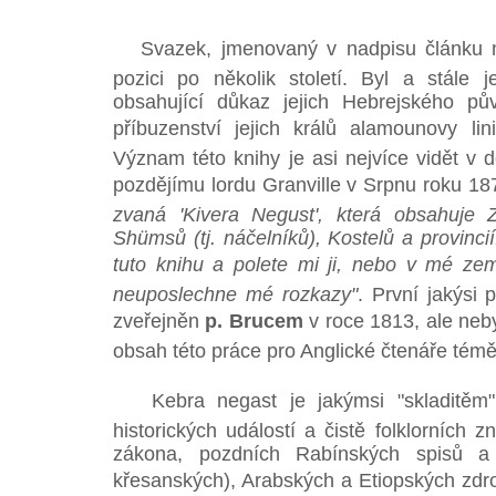
Svazek, jmenovaný v nadpisu článku měl 
pozici po několik století. Byl a stále 
obsahující důkaz jejich Hebrejského pů
příbuzenství jejich králů alamounovy l
Význam této knihy je asi nejvíce vidět v d
pozdějímu lordu Granville v Srpnu roku 18
zvaná 'Kivera Negust', která obsahuje 
Shümsů (tj. náčelníků), Kostelů a provinci
tuto knihu a polete mi ji, nebo v mé ze
neuposlechne mé rozkazy"
. První jakýsi 
zveřejněn
p. Brucem
v roce 1813, ale nebyl
obsah této práce pro Anglické čtenáře tém
Kebra negast je jakýmsi "skladitěm" 
historických událostí a čistě folklorních
zákona, pozdních Rabínských spisů a
křesanských), Arabských a Etiopských zdr