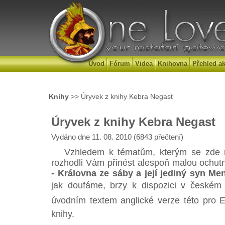
Úvod
Fórum
Videa
Knihovna
Přehled ak
Knihy
>> Úryvek z knihy Kebra Negast
Úryvek z knihy Kebra Negast
Vydáno dne 11. 08. 2010 (6843 přečtení)
Vzhledem k tématům, kterým se zde n
rozhodli Vám přinést alespoň malou ochut
- Královna ze sáby a její jediný syn Men
jak doufáme, brzy k dispozici v českém 
úvodním textem anglické verze této pro Et
knihy.