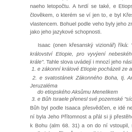
naeho letopočtu. A tvrdí se také, e Etio
člověkem, o kterém se ví jen to, e byl Kř
vlastencem. Bohuel podle veho byly jeho z
jako jeho jazykové schopnosti.
Isaac (onen křesanský vizionář) říká:
království Etiopie, pro vyvýení nebesk
krále"
. Tahle slova uvádejí i mnozí jeho nás
1. e zákonní králové Etiopie pocházeli ze 
2. e svatostánek Zákonného Boha, tj. 
Jeruzaléma
do etiopského Aksůmu Menelikem
3. e Bůh Israele přenesl své pozemské "s
Bůh byl podle Isaaca přesvědčen, e idé n
ní byla Jeho Přítomnost a přál si ji přestě
k Bohu (alm 68. 31) a on do ní vstoupil,