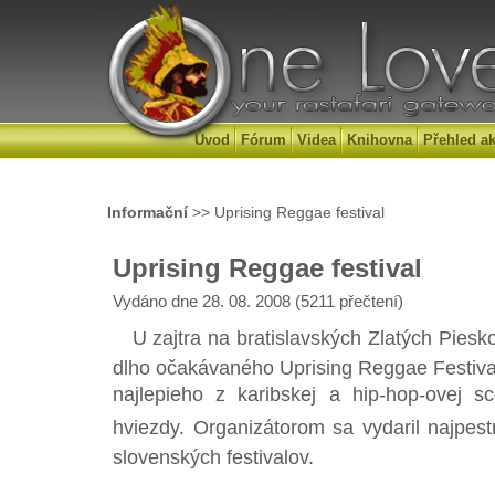
Úvod
Fórum
Videa
Knihovna
Přehled ak
Informační
>> Uprising Reggae festival
Uprising Reggae festival
Vydáno dne 28. 08. 2008 (5211 přečtení)
U zajtra na bratislavských Zlatých Piesk
dlho očakávaného Uprising Reggae Festival
najlepieho z karibskej a hip-hop-ovej sc
hviezdy. Organizátorom sa vydaril najpest
slovenských festivalov.