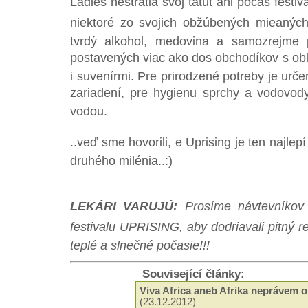
Ladies nestratia svoj tatút ani počas festiv
niektoré zo svojich obžúbených mieaných
tvrdý alkohol, medovina a samozrejme p
postavených viac ako dos obchodíkov s ob
i suvenírmi. Pre prirodzené potreby je urč
zariadení, pre hygienu sprchy a vodovody 
vodou.
..veď sme hovorili, e Uprising je ten najlep
druhého milénia..:)
LEKÁRI VARUJÚ:
Prosíme návtevníko
festivalu UPRISING, aby dodriavali pitný re
teplé a slnečné počasie!!!
Související články:
Viva Africa aneb Afrika neprávem 
(23.12.2012)