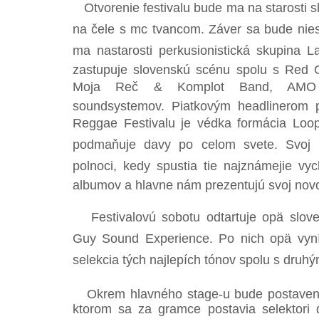
Otvorenie festivalu bude ma na starosti 
na čele s mc tvancom. Záver sa bude nies
ma nastarosti perkusionistická skupina 
zastupuje slovenskú scénu spolu s Red 
Moja Reč & Komplot Band, AMO a
soundsystemov. Piatkovým headlinerom p
Reggae Festivalu je védka formácia Loopt
podmaňuje davy po celom svete. Svoj ko
polnoci, kedy spustia tie najznámejie vy
albumov a hlavne nám prezentujú svoj nov
Festivalovú sobotu odtartuje opä slove
Guy Sound Experience. Po nich opä vyn
selekcia tých najlepích tónov spolu s dru
Okrem hlavného stage-u bude postavený 
ktorom sa za gramce postavia selektori