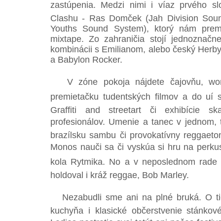
zastúpenia. Medzi nimi i víaz prvého s
Clashu - Ras Domček (Jah Division Sou
Youths Sound System), ktorý nám premi
mixtape. Zo zahraničia stojí jednoznač
kombinácii s Emilianom, alebo český Herby
a Babylon Rocker.
V zóne pokoja nájdete čajovňu, work
premietačku tudentských filmov a do uí
Graffiti and streetart či exhibície s
profesionálov. Umenie a tanec v jednom, t
brazílsku sambu či provokatívny reggaeton
Monos nauči sa či vyskúa si hru na pe
kola Rytmika. No a v neposlednom rade f
holdoval i kráž reggae, Bob Marley.
Nezabudli sme ani na plné bruká. O ti
kuchyňa i klasické občerstvenie stánkov