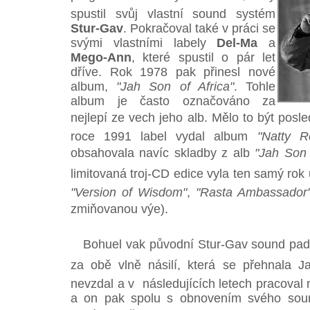
spustil svůj vlastní sound systém
Stur-Gav
. Pokračoval také v práci se
svými vlastními labely
Del-Ma
a
Mego-Ann
, které spustil o pár let
dříve. Rok 1978 pak přinesl nové
album,
"Jah Son of Africa"
. Tohle
album je často označováno za
nejlepí ze vech jeho alb. Mělo to být pos
roce 1991 label vydal album
"Natty R
obsahovala navíc skladby z alb
"Jah Son 
limitovaná troj-CD edice vyla ten samý rok
"Version of Wisdom"
,
"Rasta Ambassador
zmiňovanou výe).
Bohuel vak původní Stur-Gav sound pad
za obě vlně násilí, která se přehnala
nevzdal a v následujících letech pracoval 
a on pak spolu s obnovením svého soun