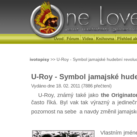
Úvod
Fórum
Videa
Knihovna
Přehled ak
ivotopisy
>> U-Roy - Symbol jamajské hudební revolu
U-Roy - Symbol jamajské hude
Vydáno dne 18. 02. 2011 (7886 přečtení)
U-Roy, známý také jako
the Originato
často říká. Byl vak tak výrazný a jedinečn
pozornost na sebe a navdy změnil jamajs
Vlastním jménem