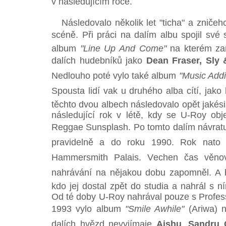
v následujícím roce.
Následovalo několik let "ticha" a zničeho
scéně. Při práci na dalím albu spojil své 
album
"Line Up And Come"
na kterém za
dalích hudebníků jako
Dean Fraser,
Sly 
Nedlouho poté vylo také album
"Music Addi
Spousta lidí vak u druhého alba cítí, jak
těchto dvou albech následovalo opět jakési 
následující rok v létě, kdy se U-Roy obje
Reggae Sunsplash. Po tomto dalím návratu
pravidelně a do roku 1990. Rok nato
Hammersmith Palais. Vechen čas věno
nahrávání na nějakou dobu zapomněl. A by
kdo jej dostal zpět do studia a nahrál s
Od té doby U-Roy nahrával pouze s Profes
1993 vylo album
"Smile Awhile"
(Ariwa) n
dalích hvězd nevyjímaje
Aishu
,
Sandru 