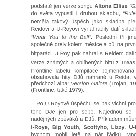
podstatě jen verze songu
Altona Ellise
"G
do světa vypustil i druhou skladbu,
"Rule
neměla takový úspěch jako skladba pře
Reidovi a U-Royovi vynahradily dalí sklad
"Wear You to the Ball"
. Poslední tři j
společně drely kolem měsíce a půl na prvn
hitparád. U-Roy pak nahrál s Reidem dalíc
verze známých a oblíbených hitů z
Treas
Frontline labelu kompilace pojmenovaná
obsahovala hity DJů nahrané u Reida, v
předchozí alba:
Version Galore
(Trojan, 1
(Frontline, také 1979).
Po U-Royově úspěchu se pak vichni produc
toho DJe jen pro sebe. Najednou se o
nadějných zpěváků a DJů. Příkladem mů
I-Roye
,
Big Youth
,
Scottyho
,
Lizzy
,
U-
bychom mohli jetě na pár řádků. Mno