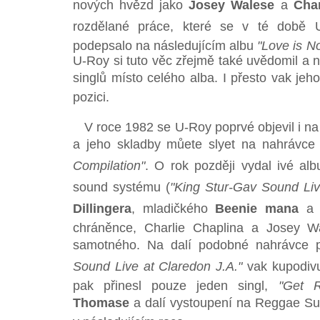
nových hvězd jako
Josey Walese
a
Char
rozdělané práce, které se v té době U
podepsalo na následujícím albu
"Love is N
U-Roy si tuto věc zřejmě také uvědomil a n
singlů místo celého alba. I přesto vak je
pozici.
V roce 1982 se U-Roy poprvé objevil i na 
a jeho skladby můete slyet na nahrávc
Compilation"
. O rok později vydal ivé a
sound systému (
"King Stur-Gav Sound Liv
Dillingera
, mladičkého
Beenie mana
a d
chráněnce, Charlie Chaplina a Josey Wa
samotného. Na dalí podobné nahrávce
Sound Live at Claredon J.A."
vak kupodiv
pak přinesl pouze jeden singl,
"Get R
Thomase
a dalí vystoupení na Reggae Sun