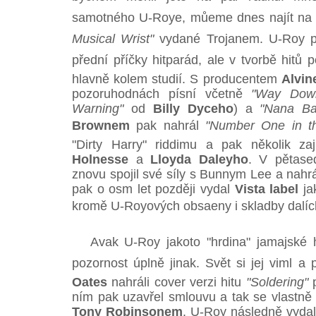
samotného U-Roye, můeme dnes najít na
Musical Wrist"
vydané Trojanem. U-Roy pak 
přední příčky hitparád, ale v tvorbě hitů p
hlavně kolem studií. S producentem
Alvi
pozoruhodnách písní včetně
"Way Dow
Warning"
od
Billy Dyceho
) a
"Nana Ba
Brownem
pak nahrál
"Number One in t
"Dirty Harry" riddimu a pak několik z
Holnesse
a
Lloyda Daleyho
. V pětas
znovu spojil své síly s Bunnym Lee a nahrá
pak o osm let později vydal
Vista label
ja
kromě U-Royových obsaeny i skladby dalíc
Avak U-Roy jakoto "hrdina" jamajské 
pozornost úplně jinak. Svět si jej viml 
Oates
nahráli cover verzi hitu
"Soldering"
p
ním pak uzavřel smlouvu a tak se vlastně
Tony Robinsonem
. U-Roy následně vyda