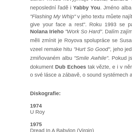
neposlední řadě i
Yabby You
. Jméno alba 
"Flashing My Whip"
v jeho textu můete nají
give your face a rest". Roku 1993 se p
Nolana Irieho
"Work So Hard"
. Dalím zaj
měli zmínit je Royova spolupráce se Susa
vzeel remake hitu
"Hurt So Good"
, jeho j
zmiňovaném albu
"Smile Awhile"
. Pokud js
dokument
Dub Echoes
tak vězte, e i v n
o své lásce a zábavě, o sound systémech a j
Diskografie:
1974
U Roy
1975
Dread In A Babylon (Virgin)