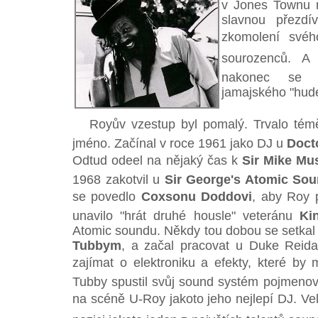
v Jones Townu 
slavnou přezdí
zkomolení svéh
sourozenců. A
nakonec se s
jamajského "hude
Royův vzestup byl pomalý. Trvalo téměř c
jméno. Začínal v roce 1961 jako DJ u
Doct
Odtud odeel na nějaký čas k
Sir Mike Mu
1968 zakotvil u
Sir George's Atomic So
se povedlo
Coxsonu Doddovi
, aby Roy 
unavilo "hrát druhé housle" veteránu
Kin
Atomic soundu. Někdy tou dobou se setka
Tubbym
, a začal pracovat u Duke Reida
zajímat o elektroniku a efekty, které by 
Tubby spustil svůj sound systém pojmen
na scéně U-Roy jakoto jeho nejlepí DJ. Vel