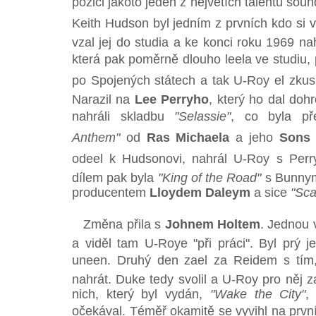
pozici jakoto jeden z největích talentů s
Keith Hudson byl jedním z prvních kdo si v
vzal jej do studia a ke konci roku 1969 na
která pak poměrně dlouho leela ve studiu, 
po Spojených státech a tak U-Roy el zkusit 
Narazil na
Lee Perryho
, který ho dal do
nahráli skladbu
"Selassie"
, co byla p
Anthem"
od
Ras Michaela
a jeho
Sons 
odeel k Hudsonovi, nahrál U-Roy s Per
dílem pak byla
"King of the Road"
s Bunnym
producentem
Lloydem Daleym
a sice
"Sca
Změna přila s
Johnem Holtem
. Jednou v
a viděl tam U-Roye "při práci". Byl prý 
uneen. Druhý den zael za Reidem s tím
nahrát. Duke tedy svolil a U-Roy pro něj z
nich, který byl vydán,
"Wake the City"
,
očekával. Téměř okamitě se vyvihl na první