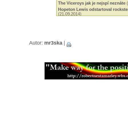
The Viceroys jak je nejspí neznáte
(
Hopeton Lewis odstartoval rockste
(21.09.2014)
Odeel Uziah Sticky Thompson
(29.
Hudba a filantropie Jah Shaky
(14.0
Tak trochu jiné roots od Black Slat
Neznámí The Blackstones
(13.03.2
Beshara - 18 let kariéry a ádné alb
Autor:
mr3ska
|
Black Roots a jejich militantní pac
Aswad je stálicí britské scény
(18.0
Capital Letters spoluutvářeli brits
(15.12.2013)
Mikey Ras Starr, přítel Petera Tosh
Jamajská kapela Pentateuch
(31.07
Bunny Striker Lee je příera
(24.06.2
Jah Lude je novou vlnou etiopskéh
(28.01.2013)
Muzikant, skladatel a učitel Joe Hi
Errol Thompson produkoval první 
(16.11.2012)
Steel Pulse se učili z nahrávek Ma
(18.09.2012)
Samini a jeho africký dancehall
(21.
Don Letts je srdcem rebel
(02.08.20
Muzikant a producent Oswald Ossi
(10.07.2012)