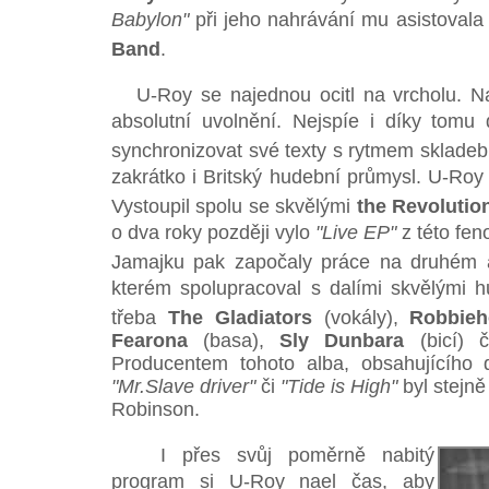
Babylon"
při jeho nahrávání mu asistoval
Band
.
U-Roy se najednou ocitl na vrcholu. Na 
absolutní uvolnění. Nejspíe i díky tom
synchronizovat své texty s rytmem skladeb
zakrátko i Britský hudební průmysl. U-Roy v
Vystoupil spolu se skvělými
the Revolutio
o dva roky později vylo
"Live EP"
z této fen
Jamajku pak započaly práce na druhém
kterém spolupracoval s dalími skvělými 
třeba
The Gladiators
(vokály),
Robbieh
Fearona
(basa),
Sly Dunbara
(bicí) 
Producentem tohoto alba, obsahujícího 
"Mr.Slave driver"
či
"Tide is High"
byl stejně
Robinson.
I přes svůj poměrně nabitý
program si U-Roy nael čas, aby