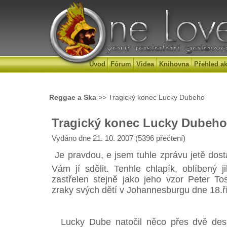
Úvod
Fórum
Videa
Knihovna
Přehled ak
Reggae a Ska
>> Tragický konec Lucky Dubeho
Tragický konec Lucky Dubeho
Vydáno dne 21. 10. 2007 (5396 přečtení)
Je pravdou, e jsem tuhle zprávu jetě dos
Vám jí sdělit. Tenhle chlapík, oblíbený j
zastřelen stejně jako jeho vzor Peter To
zraky svých dětí v Johannesburgu dne 18.ří
Lucky Dube natočil něco přes dvě desít