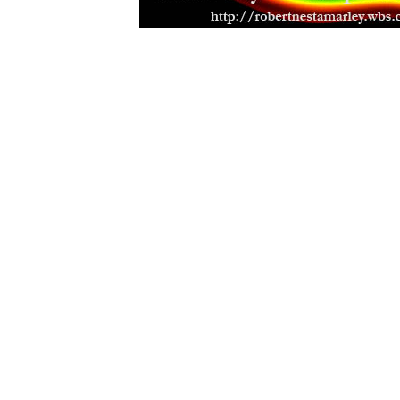
Nové filmy nejen Jamajské produk
Od korunovace uběhlo ji 79 let
(02.
Návtěva restaurace Ganga
(18.08.2
Mad Professor - reggae a dub virt
The Skatalites - vzácna návteva n
(14.07.2009)
První otevřené setkání '09
(08.07.20
Rastafariánský dar kole
(16.04.2009
Vánoce
(22.12.2008)
Podzemní dřevěný dům
(16.10.2008
Apple inna di trouble
(18.09.2008)
Seminář o rastafariánství
(03.09.20
Uprising Reggae festival
(28.08.200
Fifth Gathering '08
(12.08.2008)
Ganga - nová vegetariánská restau
Li-monáda
(11.03.2008)
Second Gathering
(28.02.2008)
Vyla česká publikace o rastafariáns
Nová praská veganská čajovna
(17.
First Gathering '07
(26.04.2007)
Česká rasta komunita
(25.01.2007)
2.Listopad
(02.11.2006)
Promítání filmu Steping razor Red 
Promítání filmu The Harder They 