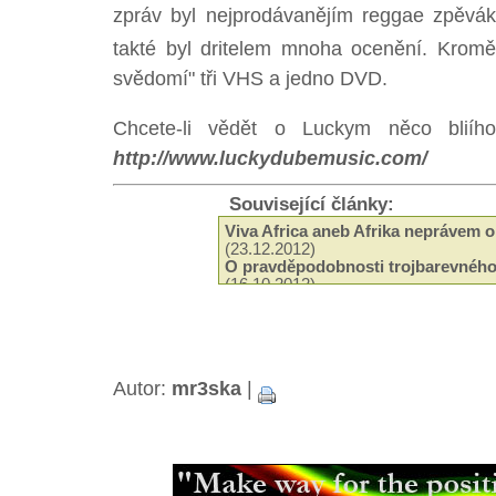
zpráv byl nejprodávanějím reggae zpěvák
takté byl dritelem mnoha ocenění. Kro
svědomí" tři VHS a jedno DVD.
Chcete-li vědět o Luckym něco blií
http://www.luckydubemusic.com/
Související články:
Viva Africa aneb Afrika neprávem 
(23.12.2012)
O pravděpodobnosti trojbarevného
(16.10.2012)
Vánoční zamylení
(17.12.2011)
Irie Up magazin k dostání v Crossu
Jak je to se zákazem prodeje bylin
Veggie Měsíc
(01.10.2010)
Nyahbinghi znějí pro Buju Bantona
Autor:
mr3ska
|
Free Buju a nová objednávka triček
Čím překvapí letoní Uprising
(04.08
Novinky v případu Buju Bantona
(2
Dokument Holding on to Jah
(12.05
Hvězdy letoního Realbeatu
(27.03.2