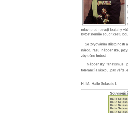
mluví proti rozvoji loajality
bytost nemůe soudit cestu boí.
Se zvyováním důstojnosti a 
národ, rasu, náboenské, jazy
zbytečné hrdosti.
Náboenský fanatismus, pře
tolerancí a láskou, pak věřte, 
H.I.M. Haile Selassie I.
Související
Haile Selass
Haile Selas
Haile Selass
Haile Selass
Haile Selass
Haile Selassi
Haile Selassi
Haile Selass
Selassie k i