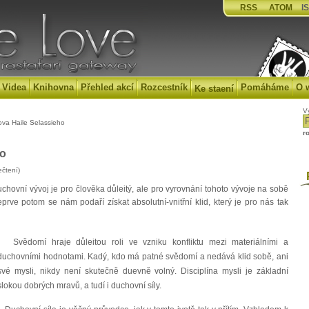
RSS
ATOM
IS
Videa
Knihovna
Přehled akcí
Rozcestník
Pomáháme
O 
Ke staení
V
va Haile Selassieho
r
ho
čtení)
P
uchovní vývoj je pro člověka důleitý, ale pro vyrovnání tohoto vývoje na sobě
rve potom se nám podaří získat absolutní-vnitřní klid, který je pro nás tak
Svědomí hraje důleitou roli ve vzniku konfliktu mezi materiálními a
duchovními hodnotami. Kadý, kdo má patné svědomí a nedává klid sobě, ani
své mysli, nikdy není skutečně duevně volný. Disciplína mysli je základní
slokou dobrých mravů, a tudí i duchovní síly.