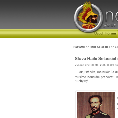
Úvod
Fórum
Rastafari
>>
Haile Selassie I
>> Slo
Slova Haile Selassie
Vydáno dne 28. 01. 2009 (6119 pře
Jak jistě víte, materiální a d
musíme neustále pracovat. Tep
nezbytný.