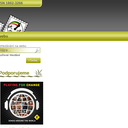
SN 1802-3266
webu
yhledávání na webu
ozířené hledání
odporujeme