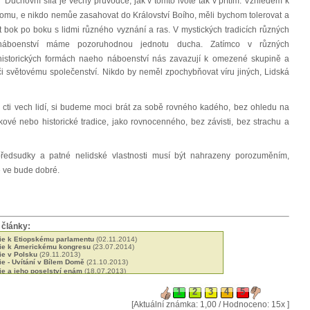
Duchovní síla je věčný průvodce, jak v tomto ivotě tak v přítím. Vzhledem k
tomu, e nikdo nemůe zasahovat do Království Boího, měli bychom tolerovat a
ít bok po boku s lidmi různého vyznání a ras. V mystických tradicích různých
náboenství máme pozoruhodnou jednotu ducha. Zatímco v různých
historických formách naeho náboenství nás zavazují k omezené skupině a
 vůči světovému společenství. Nikdo by neměl zpochybňovat víru jiných, Lidská
cti vech lidí, si budeme moci brát za sobě rovného kadého, bez ohledu na
kové nebo historické tradice, jako rovnocenného, bez závisti, bez strachu a
dsudky a patné nelidské vlastnosti musí být nahrazeny porozuměním,
e ve bude dobré.
 články:
ie k Etiopskému parlamentu
(02.11.2014)
sie k Americkému kongresu
(23.07.2014)
ie v Polsku
(29.11.2013)
ie - Uvítání v Bílem Domě
(21.10.2013)
ie a jeho poselství enám
(18.07.2013)
e - Tři principy
(17.04.2013)
e o toleranci
(10.04.2013)
ie po svém návratu do Etiopie
(05.03.2013)
[Aktuální známka: 1,00 / Hodnoceno: 15x ]
talskému prezidentovi
(09.02.2013)