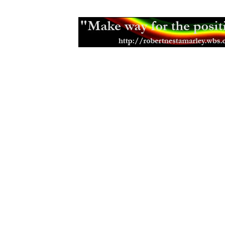
Novinky v případu Buju Bantona
(2
Dokument Holding on to Jah
(12.05
Hvězdy letoního Realbeatu
(27.03.2
Nové filmy nejen Jamajské produk
Od korunovace uběhlo ji 79 let
(02.
Návtěva restaurace Ganga
(18.08.2
Mad Professor - reggae a dub virt
The Skatalites - vzácna návteva n
(14.07.2009)
První otevřené setkání '09
(08.07.20
Rastafariánský dar kole
(16.04.2009
Vánoce
(22.12.2008)
Podzemní dřevěný dům
(16.10.2008
Apple inna di trouble
(18.09.2008)
Uprising Reggae festival
(28.08.200
Fifth Gathering '08
(12.08.2008)
Ganga - nová vegetariánská restau
Li-monáda
(11.03.2008)
Second Gathering
(28.02.2008)
Vyla česká publikace o rastafariáns
Nová praská veganská čajovna
(17.
Tragický konec Lucky Dubeho
(21.
First Gathering '07
(26.04.2007)