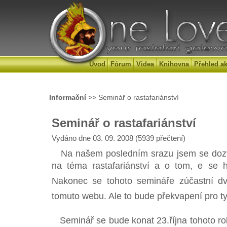
Úvod
Fórum
Videa
Knihovna
Přehled ak
Informační
>> Seminář o rastafariánství
Seminář o rastafariánství
Vydáno dne 03. 09. 2008 (5939 přečtení)
Na našem posledním srazu jsem se dozv
na téma rastafariánství a o tom, e se 
Nakonec se tohoto semináře zúčastní dva 
tomuto webu. Ale to bude překvapení pro ty,
Seminář se bude konat 23.října tohoto ro