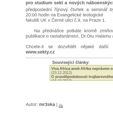
pro studium sekt a nových náboenský
předposlední říjnový čtvrtek a seminář 
20:00 hodin na Evangelické teologické
fakultě UK v Černé ulici č.9, na Praze 1.
Na přednášce potkáte kromě zmiňovan
publikace o rastafariánství, Dr.Otu Halamu
Chcete-li se dozvědět nějaké další z
www.sekty.cz
Související články:
Viva Africa aneb Afrika neprávem 
(23.12.2012)
O pravděpodobnosti trojbarevného
(16.10.2012)
Vánoční zamylení
(17.12.2011)
Irie Up magazin k dostání v Crossu
Jak je to se zákazem prodeje bylin
Veggie Měsíc
(01.10.2010)
Nyahbinghi znějí pro Buju Bantona
Autor:
mr3ska
|
Free Buju a nová objednávka triček
Čím překvapí letoní Uprising
(04.08