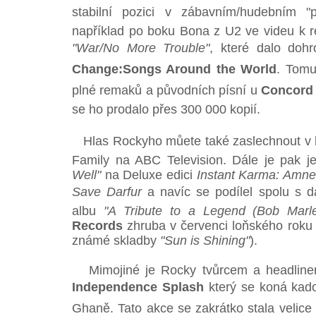
stabilní pozici v zábavním/hudebním "pr
například po boku Bona z U2 ve videu k
"War/No More Trouble"
, které dalo doh
Change:Songs Around the World
. Tomut
plné remaků a původních písní u
Concord
se ho prodalo přes 300 000 kopií.
Hlas Rockyho můete také zaslechnout v 
Family na ABC Television. Dále je pak 
Well"
na Deluxe edici
Instant Karma: Amnes
Save Darfur
a navíc se podílel spolu s d
albu
"A Tribute to a Legend (Bob Marle
Records
zhruba v červenci loňského roku 
známé skladby
"Sun is Shining"
).
Mimojiné je Rocky tvůrcem a headliner
Independence Splash
který se koná kad
Ghaně. Tato akce se zakrátko stala velice 