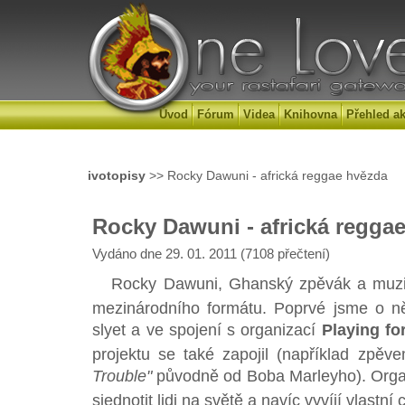
Úvod
Fórum
Videa
Knihovna
Přehled ak
ivotopisy
>> Rocky Dawuni - africká reggae hvězda
Rocky Dawuni - africká regga
Vydáno dne 29. 01. 2011 (7108 přečtení)
Rocky Dawuni, Ghanský zpěvák a muzikant
mezinárodního formátu. Poprvé jsme o n
slyet a ve spojení s organizací
Playing fo
projektu se také zapojil (například zpě
Trouble"
původně od Boba Marleyho). Organ
sjednotit lidi na světě a navíc vyvíjí vlastní c