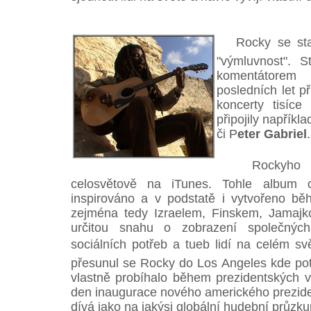
Rocky se stal 
"výmluvnost". 
komentátorem
posledních let p
koncerty tisíc
připojily napříkl
či P
eter Gabriel
.
Rockyho páté
celosvětově na iTunes. Tohle album o
inspirováno a v podstatě i vytvořeno b
zejména tedy Izraelem, Finskem, Jamaj
určitou snahu o zobrazení společných
sociálních potřeb a tueb lidí na celém sv
přesunul se Rocky do Los Angeles kde po
vlastně probíhalo během prezidentských v
den inaugurace nového amerického prezide
dívá jako na jakýsi globální hudební průzk