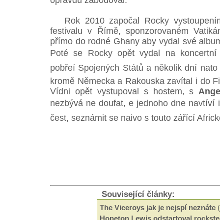
opravdu zabodoval.
Rok 2010 započal Rocky vystoupen
festivalu v Římě, sponzorovaném Vatik
přímo do rodné Ghany aby vydal své alb
Poté se Rocky opět vydal na koncertní 
pobřeí Spojených Států a několik dní nato 
kromě Německa a Rakouska zavítal i do Fin
Vídni opět vystupoval s hostem, s
Ange
nezbývá ne doufat, e jednoho dne navtív
čest, seznámit se naivo s touto zářící Afri
Související články:
The Viceroys jak je nejspí neznáte
(
Hopeton Lewis odstartoval rockste