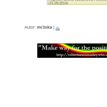
(21.09.2014)
Odeel Uziah Sticky Thompson
(29.
Hudba a filantropie Jah Shaky
(14.0
Tak trochu jiné roots od Black Slat
Neznámí The Blackstones
(13.03.2
Beshara - 18 let kariéry a ádné alb
Autor:
mr3ska
|
Black Roots a jejich militantní pac
Aswad je stálicí britské scény
(18.0
Capital Letters spoluutvářeli brits
(15.12.2013)
Mikey Ras Starr, přítel Petera Tosh
Jamajská kapela Pentateuch
(31.07
Bunny Striker Lee je příera
(24.06.2
Jah Lude je novou vlnou etiopskéh
(28.01.2013)
Muzikant, skladatel a učitel Joe Hi
Errol Thompson produkoval první 
(16.11.2012)
Steel Pulse se učili z nahrávek Ma
(18.09.2012)
Samini a jeho africký dancehall
(21.
Don Letts je srdcem rebel
(02.08.20
Muzikant a producent Oswald Ossi
(10.07.2012)
Zpěvačka a aktivistka Jah9
(04.07.2
Etana nemá v plánu zpomalit
(09.06