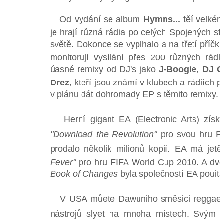
Od vydání se album
Hymns...
těí velk
je hrají různá rádia po celých Spojených st
světě. Dokonce se vyplhalo a na třetí příč
monitorují vysílání přes 200 různých rádi
úasné remixy od DJ's jako
J-Boogie
,
DJ 
Drez
, kteří jsou známí v klubech a rádiíc
v plánu dát dohromady EP s těmito remixy. 
Herní gigant EA (Electronic Arts) získal
"Download the Revolution"
pro svou hru FI
prodalo několik milionů kopií. EA má je
Fever"
pro hru FIFA World Cup 2010. A dv
Book of Changes
byla společností EA poui
V USA můete Dawuniho směsici reggae, s
nástrojů slyet na mnoha místech. Svým