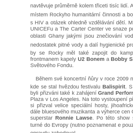
navtěvuje průměrně kolem třiceti tisíc lidí.
místem Rockyho humanitární činnosti a boje
s HIV a otázek ohledně vzdělávání dětí. M
UNICEFu a The Carter Center ve snaze po
oblasti Ghany jakými jsou znečiování vo
nedostatek pitné vody a dalí hygienické p
by se Rocky měl také zapojit do kam
frontmanem kapely
U2 Bonem
a
Bobby S
Světového Fondu.
Během své koncertní ňůry v roce 2009 nav
kde se stal hvězdou festivalu
Balispirit
. 
byli přizváni také k zahájení
Grand Perfo
Plaza v Los Angeles. Na toto vystoupení př
si přizval velice speciální hosty, jihoafr
dále bluesového muzikanta a výherce ce
superstar
Ronnie Lawse
. Po této show 
turné do Evropy (nutno poznamenat e po