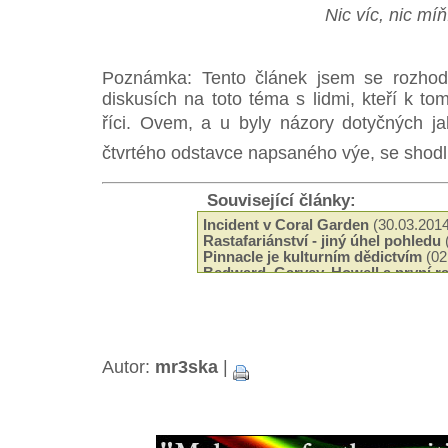
Nic víc, nic míň.
Poznámka: Tento článek jsem se rozhodl
diskusích na toto téma s lidmi, kteří k t
říci. Ovem, a u byly názory dotyčných j
čtvrtého odstavce napsaného výe, se shodli 
Související články:
Incident v Coral Garden
(30.03.2014
Rastafariánství - jiný úhel pohledu
Pinnacle je kulturním dědictvím
(02
Bedward, Garvey, Howell a první ra
(05.11.2013)
Haile Selassie - Korunovace a její 
Empress Menen Asfaw - ena v poz
Konopí a náboenství
(04.04.2013)
Autor:
mr3ska
|
Haile Selassie a jeho setkání s indi
Gorée Island - ostrov otroků
(01.11
Haile Selassie v Jeruzalémě
(26.10.
Nelson Mandela o Haile Selassiem
Kalifornie je pojmenována podle č