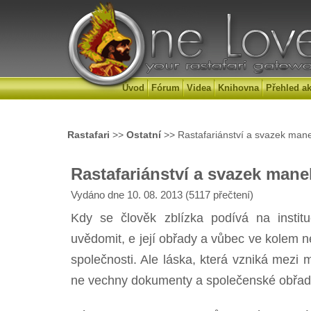
Úvod
Fórum
Videa
Knihovna
Přehled ak
Rastafari
>>
Ostatní
>> Rastafariánství a svazek man
Rastafariánství a svazek mane
Vydáno dne 10. 08. 2013 (5117 přečtení)
Kdy se člověk zblízka podívá na institu
uvědomit, e její obřady a vůbec ve kolem 
společnosti. Ale láska, která vzniká mezi mu
ne vechny dokumenty a společenské obřady