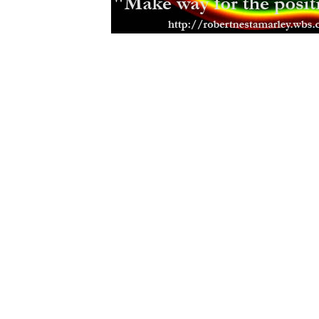
(07.10.2012)
Indiáni jim přezdívali Buffalo Soldi
Rastafariánské hnutí v Anglii
(18.03
Discovering Rastafari
(04.03.2012)
Čei a Etiopie - Od prvních kontakt
(01.12.2011)
Nyahbinghi - legendy praví...
(16.11
Zemřel rádce začínajících kapel K
(09.11.2011)
Rastafariánská setkání
(24.09.2011)
Rasta si stojí za svým
(07.09.2011)
Rasta mluva
(12.04.2011)
Ras Boanerges - zakladatel Youth B
(12.12.2010)
Odeel Nyahbinghi starí Bongo Roc
Jamajský hrdina Paul Bogle
(24.07.
Filozofie a názory Marcuse Garve
Kriticky o Haile Selassiem
(14.12.2
Citace Bible a fráze v reggae
(25.11
Učitel a kazatel Leonard P.Howell
(
Rozíření rasta hudby
(22.10.2009)
Rozhovor s Rasem E.B.
(08.10.2009
Italsko - Etiopská válka
(17.09.2009
Místo zvané Pinnacle
(31.07.2009)
Výročí narození Haile Selassieho
(2
Rastafari není reggae
(01.06.2009)
Selassieho postoj k rastafariánství