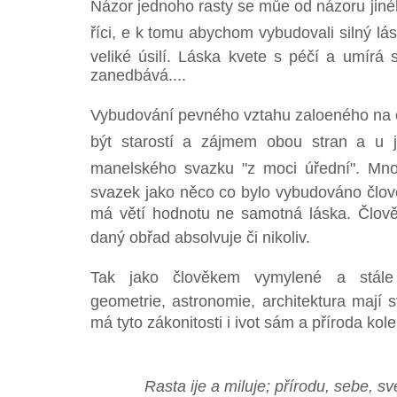
Názor jednoho rasty se můe od názoru jiného 
říci, e k tomu abychom vybudovali silný lá
veliké úsilí. Láska kvete s péčí a umírá 
zanedbává....
Vybudování pevného vztahu zaloeného na 
být starostí a zájmem obou stran a u
manelského svazku "z moci úřední". Mno
svazek jako něco co bylo vybudováno člov
má větí hodnotu ne samotná láska. Člově
daný obřad absolvuje či nikoliv.
Tak jako člověkem vymylené a stále
geometrie, astronomie, architektura mají s
má tyto zákonitosti i ivot sám a příroda ko
Rasta ije a miluje; přírodu, sebe, své