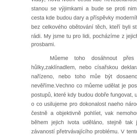
stanou se výjimkami a bude se proti nim a
cesta kde budou dary a příspěvky moderníh
bez celkového obětování těch, kteří byli str
rádi. My jsme tu pro lidi, pocházíme z jejic
prosbami.
Můeme toho dosáhnout přes no
hůlky,zaklínadlem, nebo císařskou deklar
nařízeno, nebo toho můe být dosaen
nevěříme.Vechno co můeme udělat je posk
postupů, které kdy budou dobře fungovat, u
o co usilujeme pro dokonalost naeho národ
čestně a objektivně pohlíet, vak nemoh
během jejich ivota uděláno, stejně tak
závaností přetrvávajícího problému. V te