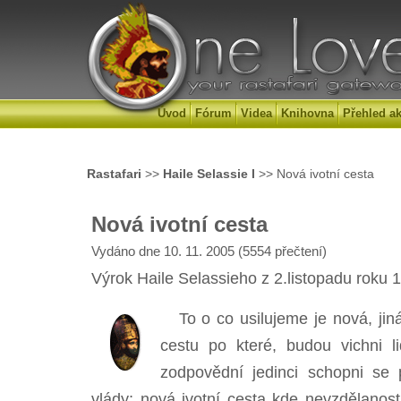
Úvod
Fórum
Videa
Knihovna
Přehled ak
Rastafari
>>
Haile Selassie I
>> Nová ivotní cesta
Nová ivotní cesta
Vydáno dne 10. 11. 2005 (5554 přečtení)
Výrok Haile Selassieho z 2.listopadu roku 
To o co usilujeme je nová, jiná 
cestu po které, budou vichni 
zodpovědní jedinci schopni se pln
vlády; nová ivotní cesta kde nevzdělanos