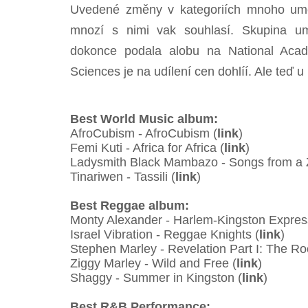
Uvedené změny v kategoriích mnoho uměl
mnozí s nimi vak souhlasí. Skupina um
dokonce podala alobu na National Aca
Sciences je na udílení cen dohlíí. Ale teď
Best World Music album:
AfroCubism - AfroCubism (
link
)
Femi Kuti - Africa for Africa (
link
)
Ladysmith Black Mambazo - Songs from a 
Tinariwen - Tassili (
link
)
Best Reggae album:
Monty Alexander - Harlem-Kingston Express
Israel Vibration - Reggae Knights (
link
)
Stephen Marley - Revelation Part I: The Root
Ziggy Marley - Wild and Free (
link
)
Shaggy - Summer in Kingston (
link
)
Best R&B Performance: