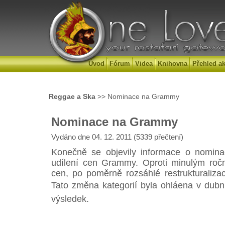
Úvod
Fórum
Videa
Knihovna
Přehled ak
Reggae a Ska
>> Nominace na Grammy
Nominace na Grammy
Vydáno dne 04. 12. 2011 (5339 přečtení)
Konečně se objevily informace o nominac
udílení cen Grammy. Oproti minulým roč
cen, po poměrně rozsáhlé restrukturalizac
Tato změna kategorií byla ohláena v dubn
výsledek.