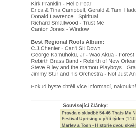
Kirk Franklin - Hello Fear
Erica & Tina Campbell, Gerald & Tami Hadd
Donald Lawrence - Spiritual
Richard Smallwood - Trust Me
Canton Jones - Window
Best Regional Roots Album:
C.J.Chenier - Can't Sit Down
George Kamuhoku, Jr - Wao Akua - Forest 
Rebirth Brass Band - Rebirth of New Orlea
Steve Riley and the mamou Playboys - Gra
Jimmy Stur and his Orchestra - Not Just An
Pokud byste chtěli více informací, nakouk
Související články:
Pravda o skladbě 54-46 Thats My 
Festival Uprising u přítí týden
(14.0
Marley a Tosh - Historie dvou skvě
(21.07.2014)
Valí se na nás Uprising 2014
(18.07