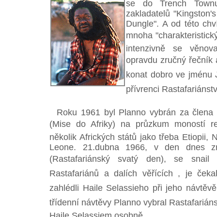
se do Trench Townu
zakladatelů "Kingston's
Dungle". A od této chv
mnoha "charakteristický
intenzivně se věnov
opravdu zručný řečník a
konat dobro ve jménu 
přívrenci Rastafariánst
Roku 1961 byl Planno vybrán za člena J
(Mise do Afriky) na průzkum moností rep
několik Afrických států jako třeba Etiopii, N
Leone. 21.dubna 1966, v den dnes z
(Rastafariánský svatý den), se snail 
Rastafariánů a dalích věřících , je če
zahlédli Haile Selassieho při jeho návtě
třídenní návtěvy Planno vybral Rastafariánsk
Haile Selassiem osobně.