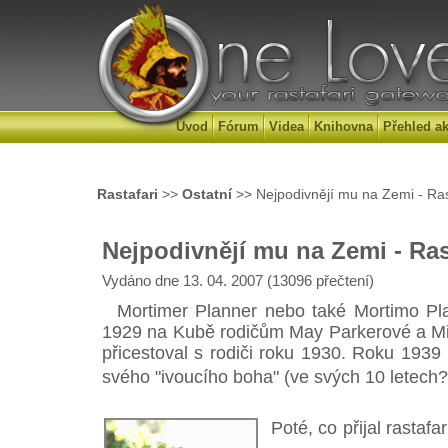
Úvod
Fórum
Videa
Knihovna
Přehled ak
Rastafari
>>
Ostatní
>> Nejpodivnějí mu na Zemi - Ra
Nejpodivnějí mu na Zemi - Ra
Vydáno dne 13. 04. 2007 (13096 přečtení)
Mortimer Planner nebo také Mortimo Plan
1929 na Kubě rodičům May Parkerové a Mi
přicestoval s rodiči roku 1930. Roku 1939 
svého "ivoucího boha" (ve svých 10 letech?
Poté, co přijal rastafa