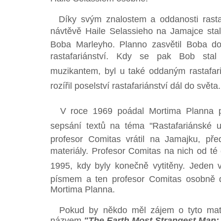
Díky svým znalostem a oddanosti rastaf
návtěvě Haile Selassieho na Jamajce st
Boba Marleyho. Planno zasvětil Boba do
rastafariánství. Kdy se pak Bob st
muzikantem, byl u také oddaným rastafa
rozířil poselství rastafariánství dál do světa.
V roce 1969 poádal Mortima Planna p
sepsání textů na téma "Rastafariánské u
profesor Comitas vrátil na Jamajku, př
materiály. Profesor Comitas na nich od té 
1995, kdy byly konečně vytitěny. Jeden vý
písmem a ten profesor Comitas osobně d
Mortima Planna.
Pokud by někdo měl zájem o tyto mater
názvem
"The Earth Most Strangest Man: