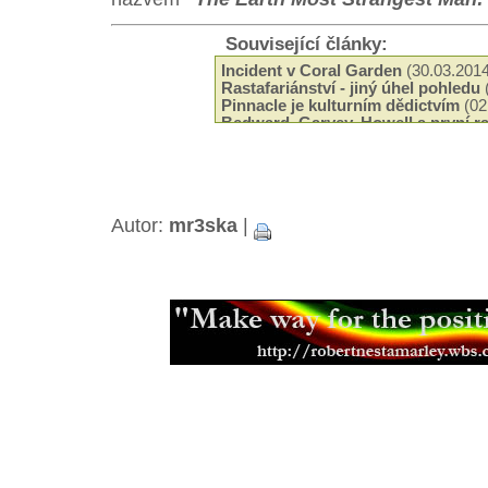
Související články:
Incident v Coral Garden
(30.03.2014
Rastafariánství - jiný úhel pohledu
Pinnacle je kulturním dědictvím
(02
Bedward, Garvey, Howell a první ra
(05.11.2013)
Haile Selassie - Korunovace a její 
Rastafariánství a svazek manelský
Empress Menen Asfaw - ena v poz
Autor:
mr3ska
|
Konopí a náboenství
(04.04.2013)
Haile Selassie a jeho setkání s indi
Gorée Island - ostrov otroků
(01.11
Haile Selassie v Jeruzalémě
(26.10.
Nelson Mandela o Haile Selassiem
Kalifornie je pojmenována podle č
(07.10.2012)
Indiáni jim přezdívali Buffalo Soldi
Rastafariánské hnutí v Anglii
(18.03
Discovering Rastafari
(04.03.2012)
Čei a Etiopie - Od prvních kontakt
(01.12.2011)
Nyahbinghi - legendy praví...
(16.11
Zemřel rádce začínajících kapel K