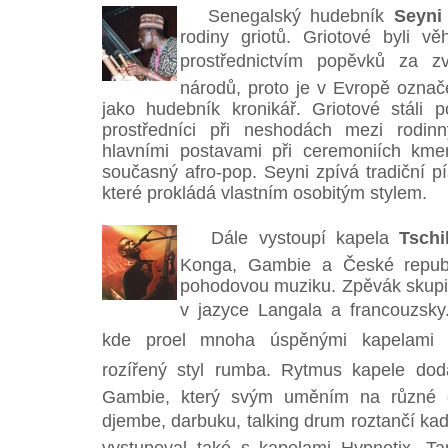
Senegalský hudebník
Seyni
rodiny griotů. Griotové byli vě
prostřednictvím popěvků za zvu
národů, proto je v Evropě označe
jako hudebník kronikář. Griotové stáli 
prostředníci při neshodách mezi rodinn
hlavními postavami při ceremoniích kmen
současný afro-pop. Seyni zpívá tradiční p
které prokládá vlastním osobitým stylem.
Dále vystoupí kapela
Tsch
Konga, Gambie a České republi
pohodovou muziku. Zpěvák skupiny
v jazyce Langala a francouzsky.
kde proel mnoha úspěnými kapelami 
rozířený styl rumba. Rytmus kapele do
Gambie, který svým uměním na různé 
djembe, darbuku, talking drum roztančí ka