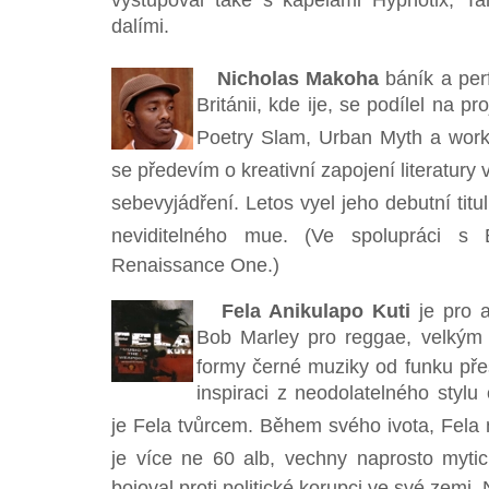
vystupoval také s kapelami Hypnotix, T
dalími.
Nicholas Makoha
báník a per
Británii, kde ije, se podílel na
Poetry Slam, Urban Myth a works
se předevím o kreativní zapojení literatury 
sebevyjádření. Letos vyel jeho debutní ti
neviditelného mue. (Ve spolupráci s
Renaissance One.)
Fela Anikulapo Kuti
je pro a
Bob Marley pro reggae, velkým
formy černé muziky od funku pře
inspiraci z neodolatelného stylu
je Fela tvůrcem. Během svého ivota, Fela
je více ne 60 alb, vechny naprosto mytic
bojoval proti politické korupci ve své zemi, N