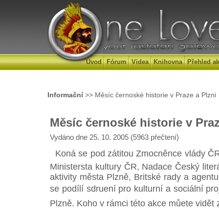
Úvod
Fórum
Videa
Knihovna
Přehled ak
Informační
>> Měsíc černoské historie v Praze a Plzni
Měsíc černoské historie v Praz
Vydáno dne 25. 10. 2005 (5963 přečtení)
Koná se pod zátitou Zmocněnce vlády ČR 
Ministersta kultury ČR, Nadace Český liter
aktivity města Plzně, Britské rady a agen
se podílí sdruení pro kulturní a sociální pr
Plzně. Koho v rámci této akce můete vidět zji