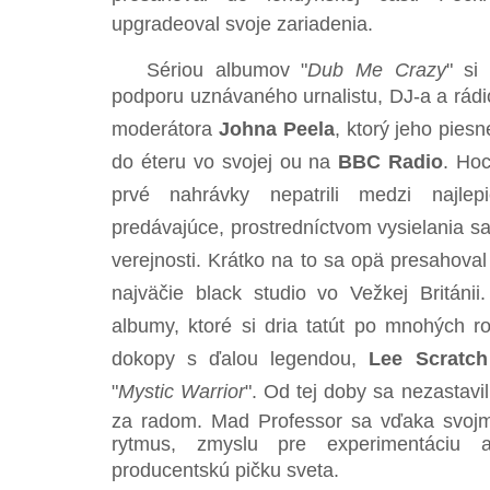
upgradeoval svoje zariadenia.
Sériou albumov "
Dub Me Crazy
" si 
podporu uznávaného urnalistu, DJ-a a rád
moderátora
Johna Peela
, ktorý jeho piesne
do éteru vo svojej ou na
BBC Radio
. Hoc
prvé nahrávky nepatrili medzi najlep
predávajúce, prostredníctvom vysielania sa je
verejnosti. Krátko na to sa opä presahova
najväčie black studio vo Vežkej Británi
albumy, ktoré si dria tatút po mnohých r
dokopy s ďalou legendou,
Lee Scratc
"
Mystic Warrior
". Od tej doby sa nezastavil 
za radom. Mad Professor sa vďaka svojm
rytmus, zmyslu pre experimentáciu a
producentskú pičku sveta.