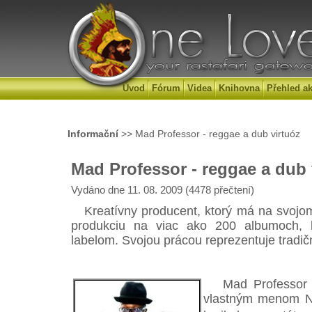
Úvod
Fórum
Videa
Knihovna
Přehled ak
Informační
>> Mad Professor - reggae a dub virtuóz
Mad Professor - reggae a dub 
Vydáno dne 11. 08. 2009 (4478 přečtení)
Kreatívny producent, ktorý má na svojom
produkciu na viac ako 200 albumoch, 
labelom. Svojou prácou reprezentuje tradič
Mad Professor s
vlastným menom Ne