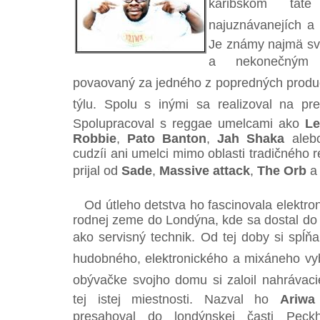
karibskom tá
najuznávanejích a
Je známy najmä sv
a nekonečným 
povaovaný za jedného z popredných produc
týlu. Spolu s inými sa realizoval na p
Spolupracoval s reggae umelcami ako
Le
Robbie
,
Pato Banton
,
Jah Shaka
ale
cudzíi ani umelci mimo oblasti tradičného
prijal od
Sade
,
Massive attack
,
The Orb
a 
Od útleho detstva ho fascinovala elektron
rodnej zeme do Londýna, kde sa dostal do
ako servisný technik. Od tej doby si spĺňal
hudobného, elektronického a mixáneho vy
obývačke svojho domu si zaloil nahrávacie
tej istej miestnosti. Nazval ho
Ariwa
presahoval do londýnskej časti Pe