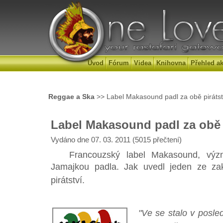
Úvod
Fórum
Videa
Knihovna
Přehled ak
Reggae a Ska
>> Label Makasound padl za obě pirátst
Label Makasound padl za obě 
Vydáno dne 07. 03. 2011 (5015 přečtení)
Francouzský label Makasound, význ
Jamajkou padla. Jak uvedl jeden ze zakl
pirátství.
"Ve se stalo v posled