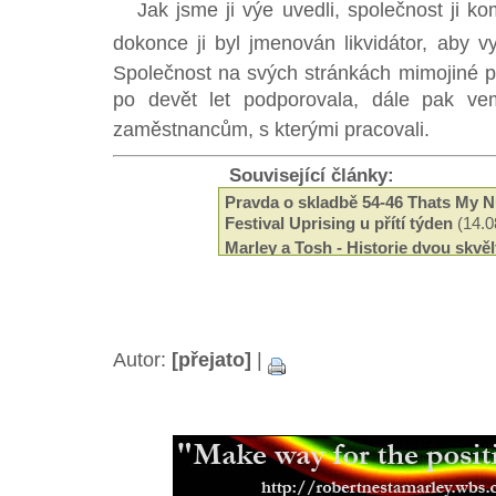
Jak jsme ji výe uvedli, společnost ji k
dokonce ji byl jmenován likvidátor, aby vy
Společnost na svých stránkách mimojiné po
po devět let podporovala, dále pak v
zaměstnancům, s kterými pracovali.
Související články:
Pravda o skladbě 54-46 Thats My 
Festival Uprising u přítí týden
(14.0
Marley a Tosh - Historie dvou skvě
(21.07.2014)
Valí se na nás Uprising 2014
(18.07
Bob Marley - Je zákaz vycházení
(2
To nejlepí z roots reggae 2012
(25.0
Bob Marley - co se událo v září 198
Autor:
[přejato]
|
Bob Marley - rozhovor pro JBC rád
Vztah Boba Marleyho k Abuna Yes
Bob Marley - Rotterdamské intervi
Vítězové cen IRAWMA
(15.07.2012)
Jamajská Alpha Boy's school - rodi
(16.06.2012)
Chinna's Yard - The Art of Making 