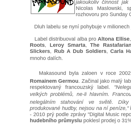
jakoukoliv činnost jak
Nicolas Maslowski, sp
rozhovoru pro Sunday 
Dluh labelu se nyní pohybuje v milionech 
Label distribuoval alba pro
Altona Ellise
Roots
,
Leroy Smarta
,
The Rastafaria
Slickers
,
Rub A Dub Soldiers
,
Carla H
mnoho dalích.
Makasound byla zaloen v roce 200
Romainem Germou
. Začinal jako malý lab
respektovaný francouzský label.
"Neleg
velkých problémů, ne-li hlavním. Francouz
nelegálním stahování ve světě. Díky 
produkované hudby, nejsou na ní peníze,"
ř
- 2010 prý podle zprávy "Digital Music rep
hudebního průmyslu
poklesl prodej o 31