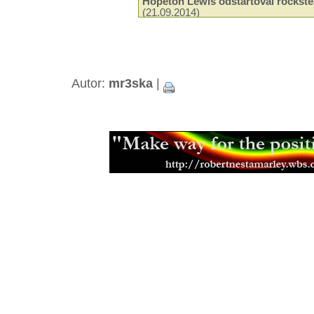
Hopeton Lewis odstartoval rockste
(21.09.2014)
Odeel Uziah Sticky Thompson
(29.
Hudba a filantropie Jah Shaky
(14.0
Tak trochu jiné roots od Black Slat
Neznámí The Blackstones
(13.03.2
Beshara - 18 let kariéry a ádné alb
Autor:
mr3ska
|
Black Roots a jejich militantní pac
Aswad je stálicí britské scény
(18.0
Capital Letters spoluutvářeli brits
(15.12.2013)
Mikey Ras Starr, přítel Petera Tosh
Bunny Striker Lee je příera
(24.06.2
Jah Lude je novou vlnou etiopskéh
(28.01.2013)
Muzikant, skladatel a učitel Joe Hi
Errol Thompson produkoval první 
(16.11.2012)
Steel Pulse se učili z nahrávek Ma
(18.09.2012)
Samini a jeho africký dancehall
(21.
Don Letts je srdcem rebel
(02.08.20
Muzikant a producent Oswald Ossi
(10.07.2012)
Zpěvačka a aktivistka Jah9
(04.07.2
Etana nemá v plánu zpomalit
(09.06
Malý velký Half Pint
(03.06.2012)