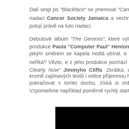
Dalí singl po
"Blackface"
se jmenoval
"Can
nadaci
Cancer Society Jamaica
a vechn
putují právě na tuto nadaci.
Debutové album
"The Genesis"
, které vy
produkce
Paula "Computer Paul" Hento
jakým směrem se kapela hodlá ubírat. 
neříká? Vězte, e z jeho produkce pocház
Clearly Now"
Jimmyho Cliffa
. Zkrátka,
kromě zajímavých textů i velice příjemnou 
pokračovat v tomto duchu, získá si sr
Vzpomeňme například poměrně rychlý start