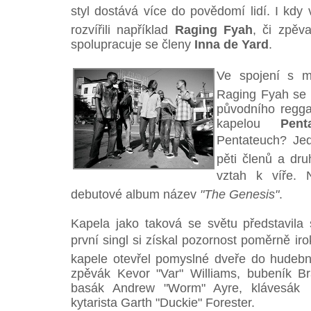
styl dostává více do povědomí lidí. I kdy
rozvířili například
Raging Fyah
, či zpě
spolupracuje se členy
Inna de Yard
.
Ve spojení s m
Raging Fyah se 
původního regga
kapelou
Pent
Pentateuch? Jed
pěti členů a dru
vztah k víře. N
debutové album název
"The Genesis"
.
Kapela jako taková se světu představila
první singl si získal pozornost poměrně ir
kapele otevřel pomyslné dveře do hudebn
zpěvák Kevor "Var" Williams, bubeník B
basák Andrew "Worm" Ayre, klávesák
kytarista Garth "Duckie" Forester.