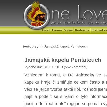
Úvod
Fórum
Videa
Knihovna
Přehled ak
ivotopisy
>> Jamajská kapela Pentateuch
Jamajská kapela Pentateuch
Vydáno dne 31. 07. 2013 (5626 přečtení)
Vzhledem k tomu, e
DJ Jahtecky
ve sv
kapelku hraje či zmiňuje celkem často a m
věcí se jejich tvorba takté líbí, rozhodl j
najít a podělit se s Vámi o tyto informace
pocit, e to "real roots" reggae se pomalu vy