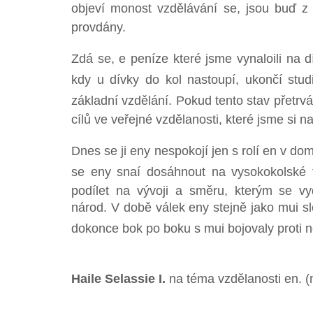
objeví monost vzdělávání se, jsou buď z v
provdány.
Zdá se, e peníze které jsme vynaloili na dív
kdy u dívky do kol nastoupí, ukončí stu
základní vzdělání. Pokud tento stav přetrv
cílů ve veřejné vzdělanosti, které jsme si n
Dnes se ji eny nespokojí jen s rolí en v d
se eny snaí dosáhnout na vysokokolské 
podílet na vývoji a směru, kterým se vy
národ. V době válek eny stejně jako mui s
dokonce bok po boku s mui bojovaly proti nep
Haile Selassie I.
na téma vzdělanosti en. 