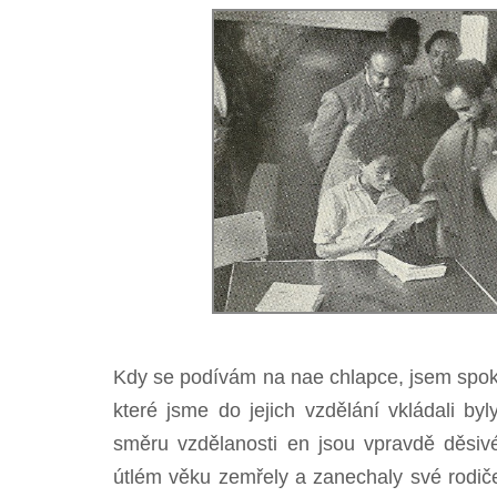
Kdy se podívám na nae chlapce, jsem spok
které jsme do jejich vzdělání vkládali byl
směru vzdělanosti en jsou vpravdě děsivé
útlém věku zemřely a zanechaly své rodiče 