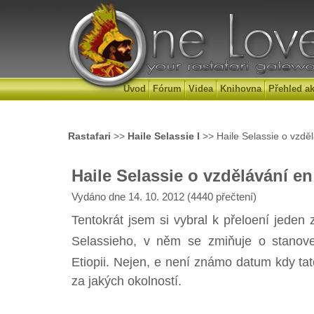
Úvod
Fórum
Videa
Knihovna
Přehled ak
Rastafari
>>
Haile Selassie I
>> Haile Selassie o vzděl
Haile Selassie o vzdělávání en
Vydáno dne 14. 10. 2012 (4440 přečtení)
Tentokrát jsem si vybral k přeloení jeden
Selassieho, v něm se zmiňuje o stanov
Etiopii. Nejen, e není známo datum kdy tat
za jakých okolností.