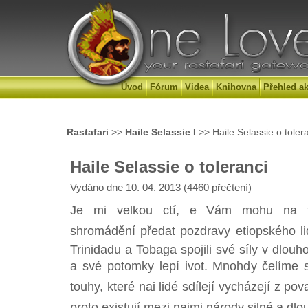
Úvod
Fórum
Videa
Knihovna
Přehled ak
Rastafari
>>
Haile Selassie I
>> Haile Selassie o toler
Haile Selassie o toleranci
Vydáno dne 10. 04. 2013 (4460 přečtení)
Je mi velkou ctí, e Vám mohu na 
shromádění předat pozdravy etiopského lid
Trinidadu a Tobaga spojili své síly v dlou
a své potomky lepí ivot. Mnohdy čelíme
touhy, které nai lidé sdílejí vycházejí z pov
proto existují mezi naimi národy silné a d