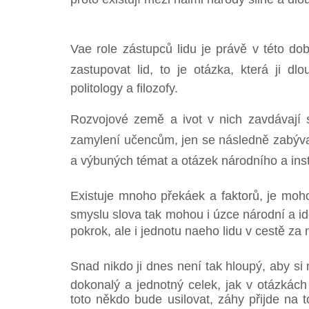
Vae role zástupců lidu je právě v této dob
zastupovat lid, to je otázka, která ji d
politology a filozofy.
Rozvojové země a ivot v nich zavdávají
zamylení učencům, jen se následně zabýva
a výbuných témat a otázek národního a inst
Existuje mnoho překáek a faktorů, je moho
smyslu slova tak mohou i úzce národní a id
pokrok, ale i jednotu naeho lidu v cestě za 
Snad nikdo ji dnes není tak hloupý, aby si 
dokonalý a jednotný celek, jak v otázkách 
toto někdo bude usilovat, záhy přijde na t