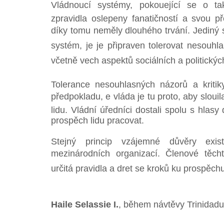
Vládnoucí systémy, pokouející se o ta
zpravidla oslepeny fanatičností a svou 
díky tomu neměly dlouhého trvání. Jediný sy
systém, je je připraven tolerovat nesouhla
včetně vech aspektů sociálních a politickýc
Tolerance nesouhlasných názorů a kritik
předpokladu, e vláda je tu proto, aby slo
lidu. Vládní úředníci dostali spolu s hlasy
prospěch lidu pracovat.
Stejný princip vzájemné důvěry exis
mezinárodních organizací. Členové těcht
určitá pravidla a dret se kroků ku prospěchu
Haile Selassie I.
, během návtěvy Trinidad