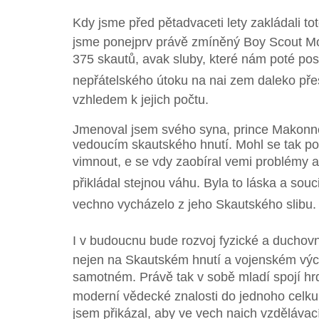
Kdy jsme před pětadvaceti lety zakládali toto 
jsme ponejprv právě zmíněný Boy Scout Mo
375 skautů, avak sluby, které nám poté po
nepřátelského útoku na nai zem daleko přes
vzhledem k jejich počtu.
Jmenoval jsem svého syna, prince Makonn
vedoucím skautského hnutí. Mohl se tak podí
vimnout, e se vdy zaobíral vemi problémy 
přikládal stejnou váhu. Byla to láska a soucit,
vechno vycházelo z jeho Skautského slibu.
I v budoucnu bude rozvoj fyzické a duchovní
nejen na Skautském hnutí a vojenském výcvi
samotném. Právě tak v sobě mladí spojí hrdi
moderní vědecké znalosti do jednoho celku
jsem přikázal, aby ve vech naich vzdělávací