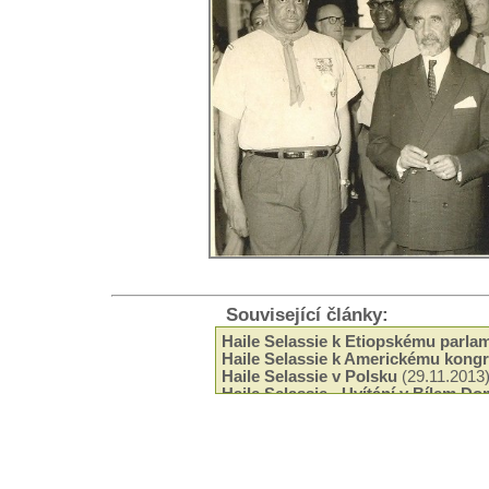
Související články:
Haile Selassie k Etiopskému parla
Haile Selassie k Americkému kong
Haile Selassie v Polsku
(29.11.2013
Haile Selassie - Uvítání v Bílem D
Haile Selassie a jeho poselství en
Haile Selassie - Tři principy
(17.04.
Haile Selassie o toleranci
(10.04.20
Haile Selassie po svém návratu do 