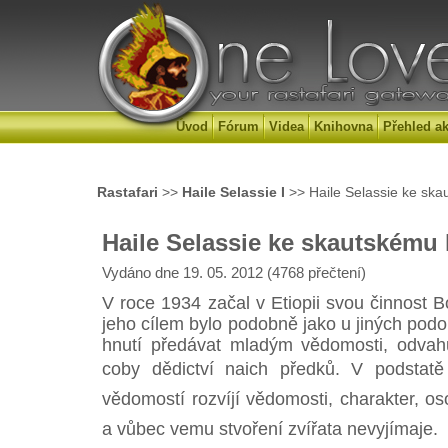
Úvod
Fórum
Videa
Knihovna
Přehled ak
Rastafari
>>
Haile Selassie I
>> Haile Selassie ke ska
Haile Selassie ke skautskému 
Vydáno dne 19. 05. 2012 (4768 přečtení)
V roce 1934 začal v Etiopii svou činnost
jeho cílem bylo podobně jako u jiných pod
hnutí předávat mladým vědomosti, odvahu,
coby dědictví naich předků. V podstatě
vědomostí rozvíjí vědomosti, charakter, oso
a vůbec vemu stvoření zvířata nevyjímaje.