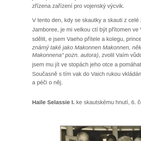
zřízena zařízení pro vojenský výcvik.
V tento den, kdy se skautky a skauti z celé
Jamboree, je mi velkou ctí být přítomen v
sdělit, e jsem Vaeho přítele a kolegu, pri
známý také jako Makonnen Makonnen, někd
Makonnena" pozn. autora)
, zvolil Vaím v
jsem mu jít ve stopách jeho otce a pomáha
Současně s tím vak do Vaich rukou vkládá
a péči o něj.
Haile Selassie I.
ke skautskému hnutí, 6. 