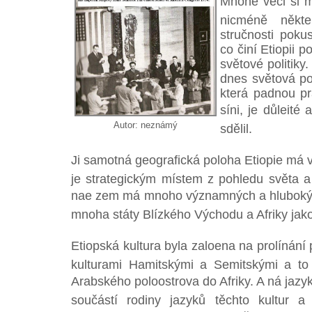
Mnohé věci si mů
nicméně někt
stručnosti pokus
co činí Etiopii
světové politiky
dnes světová pol
která padnou pr
síni, je důleit
Autor: neznámý
sdělil.
Ji samotná geografická poloha Etiopie má 
je strategickým místem z pohledu světa
nae zem má mnoho významných a hlubokýc
mnoha státy Blízkého Východu a Afriky jak
Etiopská kultura byla zaloena na prolínání
kulturami Hamitskými a Semitskými a to 
Arabského poloostrova do Afriky. A ná jazyk
součástí rodiny jazyků těchto kultur 