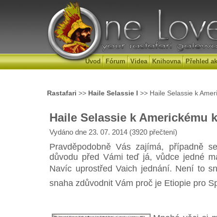
Úvod
Fórum
Videa
Knihovna
Přehled ak
Rastafari
>>
Haile Selassie I
>> Haile Selassie k Ame
Haile Selassie k Americkému 
Vydáno dne 23. 07. 2014 (3920 přečtení)
Pravděpodobně Vás zajímá, případně se
důvodu před Vámi teď já, vůdce jedné ma
Navíc uprostřed Vaich jednání. Není to s
snaha zdůvodnit Vám proč je Etiopie pro Spo