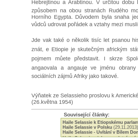
Hebrejtinou a Arabtinou. V určitou dobu 
způsobem na obou stranách Rudého moř
Horního Egypta. Důvodem byla snaha jed
vůdců udrovat pořádek a vztahy mezi musli
Jde vak také o několik tisíc let psanou hi
znát, e Etiopie je skutečným africkým st
pojmem můete představit. I skrze Spol
angaovala a angauje ve jménu obrany
sociálních zájmů Afriky jako takové.
Výňatek ze Selassieho proslovu k Americ
(26.května 1954)
Související články:
Haile Selassie k Etiopskému parla
Haile Selassie v Polsku
(29.11.2013
Haile Selassie - Uvítání v Bílem D