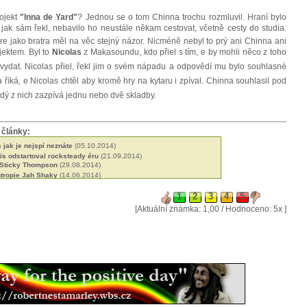
rojekt
"Inna de Yard"
? Jednou se o tom Chinna trochu rozmluvil. Hraní bylo
 a jak sám řekl, nebavilo ho neustále někam cestovat, včetně cesty do studia.
ere jako bratra měl na věc stejný názor. Nicméně nebyl to prý ani Chinna ani
ojektem. Byl to
Nicolas
z Makasoundu, kdo přiel s tím, e by mohli něco z toho
 vydat. Nicolas přiel, řekl jim o svém nápadu a odpovědí mu bylo souhlasné
 říká, e Nicolas chtěl aby kromě hry na kytaru i zpíval. Chinna souhlasil pod
dý z nich zazpívá jednu nebo dvě skladby.
 články:
jak je nejspí neznáte
(05.10.2014)
s odstartoval rocksteady éru
(21.09.2014)
 Sticky Thompson
(29.08.2014)
ntropie Jah Shaky
(14.06.2014)
né roots od Black Slate
(19.05.2014)
 Blackstones
(13.03.2014)
let kariéry a ádné album
(09.02.2014)
[Aktuální známka: 1,00 / Hodnoceno: 5x ]
 jejich militantní pacifismus
(31.01.2014)
licí britské scény
(18.01.2014)
ers spoluutvářeli britskou scénu
(15.12.2013)
arr, přítel Petera Toshe
(03.10.2013)
pela Pentateuch
(31.07.2013)
 Lee je příera
(24.06.2013)
novou vlnou etiopského reggae
(28.01.2013)
ladatel a učitel Joe Higgs
(03.12.2012)
son produkoval první album bez vokálů
(16.11.2012)
se učili z nahrávek Marleyho a Speara
(18.09.2012)
o africký dancehall
(21.08.2012)
 srdcem rebel
(02.08.2012)
roducent Oswald Ossie Hibbert
(10.07.2012)