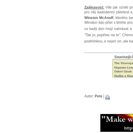
Zajímavost:
Víte jak vznikl p
pro něj kadodenní záleitost
Winston McAnuff
, kterého b
Winston kdo přiel s tímhle pr
co kadý den hrají nahrávat a
"Tak jo, pojďme na to"
. Chinna
podmínkou, e nejen on, ale ka
Související
The Viceroys 
Hopeton Lewi
Odeel Uziah
Hudba a fila
Tak trochu ji
Neznámí The
Beshara - 18 
Black Roots a
Aswad je stá
Autor:
Pete
|
Capital Lett
Mikey Ras St
Jamajská ka
Bunny Striker
Jah Lude je 
Muzikant, sk
Errol Thomp
Steel Pulse 
Samini a jeh
Don Letts je
Muzikant a p