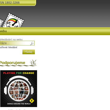
SN 1802-3266
webu
yhledávání na webu
ozířené hledání
odporujeme