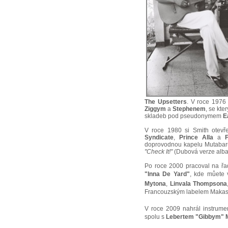
The Upsetters
. V roce 1976
Ziggym
a
Stephenem
, se kte
skladeb pod pseudonymem
E
V roce 1980 si Smith otevře
Syndicate
,
Prince Alla
a
doprovodnou kapelu Mutabaru
"Check It!"
(Dubová verze alba 
Po roce 2000 pracoval na řa
"Inna De Yard"
, kde můete
Mytona
,
Linvala Thompsona
Francouzským labelem Makasoun
V roce 2009 nahrál instrume
spolu s
Lebertem "Gibbym" 