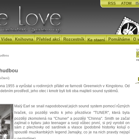
RSS
ATOM
IS
Videa
Knihovna
Přehled akcí
Rozcestník
Pomáháme
O 
Ke staení
V
 hudbou
r
e hudbou
ečtení)
P
pna 1955 a vyrůstal u rodinných přátel ve farnosti Greenwich v Kingstonu. Od
ebním prostředí, jeho otec i kmotr byli toti oba majiteli sound systémů.
Malý Earl se snail napodobovat jejich sound system pomocí různých
hraček, co později vedlo k jeho přezdívce "TUNER", která byla
později zkomolená na "Chuner" a později "Chinna". Smith se začal
zajímat o kytaru jako teenager a svoji vůbec první, si prý vyrobil on
sám z plechovky od sardinek a vlasce (podobné historky kolují o
spoustě muzikantských legend Jamajky, co je na nich pravdy nejspí
u nezjistíme).