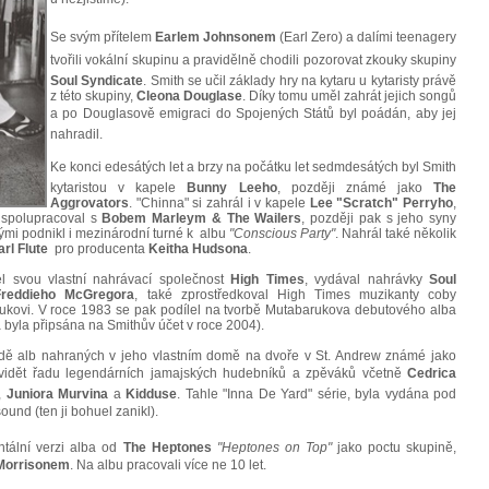
Se svým přítelem
Earlem Johnsonem
(Earl Zero) a dalími teenagery
tvořili vokální skupinu a pravidělně chodili pozorovat zkouky skupiny
Soul Syndicate
. Smith se učil základy hry na kytaru u kytaristy právě
z této skupiny,
Cleona Douglase
. Díky tomu uměl zahrát jejich songů
a po Douglasově emigraci do Spojených Států byl poádán, aby jej
nahradil.
Ke konci edesátých let a brzy na počátku let sedmdesátých byl Smith
kytaristou v kapele
Bunny Leeho
, později známé jako
The
Aggrovators
. "Chinna" si zahrál i v kapele
Lee "Scratch" Perryho
,
 spolupracoval s
Bobem Marleym & The Wailers
, později pak s jeho syny
rými podnikl i mezinárodní turné k albu
"Conscious Party"
. Nahrál také několik
arl Flute
pro producenta
Keitha Hudsona
.
l svou vlastní nahrávací společnost
High Times
, vydával nahrávky
Soul
Freddieho McGregora
, také zprostředkoval High Times muzikanty coby
kovi. V roce 1983 se pak podílel na tvorbě Mutabarukova debutového alba
byla připsána na Smithův účet v roce 2004).
dě alb nahraných v jeho vlastním domě na dvoře v St. Andrew známé jako
 vidět řadu legendárních jamajských hudebníků a zpěváků včetně
Cedrica
,
Juniora Murvina
a
Kidduse
. Tahle "Inna De Yard" série, byla vydána pod
d (ten ji bohuel zanikl).
ntální verzi alba od
The Heptones
"Heptones on Top"
jako poctu skupině,
Morrisonem
. Na albu pracovali více ne 10 let.