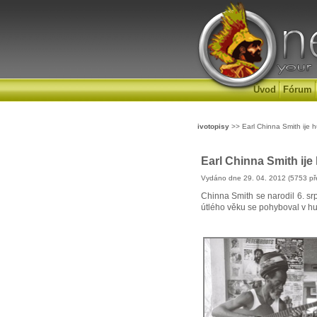
Úvod
Fórum
ivotopisy
>> Earl Chinna Smith ije
Earl Chinna Smith ij
Vydáno dne 29. 04. 2012 (5753 př
Chinna Smith se narodil 6. sr
útlého věku se pohyboval v hud