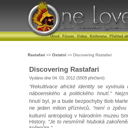
Úvod
Fórum
Videa
Knihovna
Přehled ak
Rastafari
>>
Ostatní
>> Discovering Rastafari
Discovering Rastafari
Vydáno dne 04. 03. 2012 (5509 přečtení)
"Rekultivace africké identity se vyvinula
náboenského a politického hnutí."
Nejzná
hnutí byl, je a bude bezpochyby Bob Marley
ne jeden milion příznivců,
"není o zpěvu 
kulturní antropolog v Národním muzeu Sm
History.
"Je to nesmírně hluboká zakořen
kořenům."