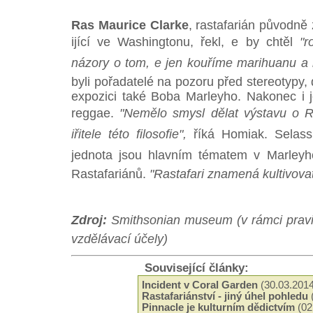
Ras Maurice Clarke
, rastafarián původně
ijící ve Washingtonu, řekl, e by chtěl
"r
názory o tom, e jen kouříme marihuanu a 
byli pořadatelé na pozoru před stereotypy, 
expozici také Boba Marleyho. Nakonec i j
reggae.
"Nemělo smysl dělat výstavu o Ra
iřitele této filosofie",
říká Homiak. Selass
jednota jsou hlavním tématem v Marleyho
Rastafariánů.
"Rastafari znamená kultivovat 
Zdroj:
Smithsonian museum (v rámci pravide
vzdělávací účely)
Související články:
Incident v Coral Garden
(30.03.2014
Rastafariánství - jiný úhel pohledu
Pinnacle je kulturním dědictvím
(02