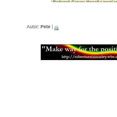
Bedward, Garvey, Howell a první ra
(05.11.2013)
Haile Selassie - Korunovace a její 
Rastafariánství a svazek manelský
Empress Menen Asfaw - ena v poz
Autor:
Pete
|
Konopí a náboenství
(04.04.2013)
Haile Selassie a jeho setkání s indi
Gorée Island - ostrov otroků
(01.11
Haile Selassie v Jeruzalémě
(26.10.
Nelson Mandela o Haile Selassiem
Kalifornie je pojmenována podle č
(07.10.2012)
Indiáni jim přezdívali Buffalo Soldi
Rastafariánské hnutí v Anglii
(18.03
Čei a Etiopie - Od prvních kontakt
(01.12.2011)
Nyahbinghi - legendy praví...
(16.11
Zemřel rádce začínajících kapel K
(09.11.2011)
Rastafariánská setkání
(24.09.2011)
Rasta si stojí za svým
(07.09.2011)
Rasta mluva
(12.04.2011)
Ras Boanerges - zakladatel Youth B
(12.12.2010)
Odeel Nyahbinghi starí Bongo Roc