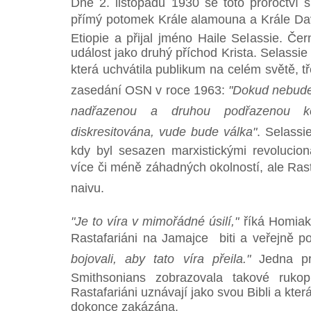
Dne 2. listopadu 1930 se toto proroctví s
přímý potomek Krále alamouna a Krále Dav
Etiopie a přijal jméno Haile Selassie. Čer
událost jako druhý příchod Krista. Selassie
která uchvátila publikum na celém světě, t
zasedání OSN v roce 1963:
"Dokud nebude f
nadřazenou a druhou podřazenou ko
diskresitována, vude bude válka"
. Selassi
kdy byl sesazen marxistickými revolucion
více či méně záhadných okolností, ale Rasta
naivu.
"Je to víra v mimořádné úsilí,"
říká Homiak, 
Rastafariáni na Jamajce biti a veřejně po
bojovali, aby tato víra přeila."
Jedna pro
Smithsonians zobrazovala takové rukop
Rastafariáni uznávají jako svou Bibli a kte
dokonce zakázána.