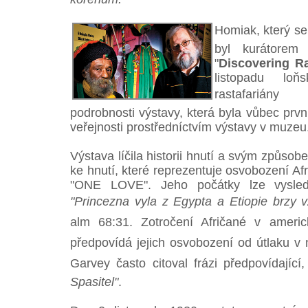
Homiak, který se z
byl kurátorem 
"
Discovering Ra
listopadu lo
rastafariány
podrobnosti výstavy, která byla vůbec prv
veřejnosti prostředníctvím výstavy v muzeu
Výstava líčila historii hnutí a svým způsob
ke hnutí, které reprezentuje osvobození Af
"ONE LOVE". Jeho počátky lze vysledo
"Princezna vyla z Egypta a Etiopie brzy 
alm 68:31. Zotročení Afričané v americký
předpovídá jejich osvobození od útlaku v ně
Garvey často citoval frázi předpovídající,
Spasitel"
.