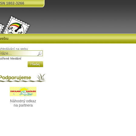
SN 1802-3266
webu
yhledávání na webu
ozířené hledání
odporujeme
Náhodný odkaz
na partnera