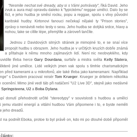
"Nesmíte nechat své dready, aby si s Vámi pohrávaly"
, říká David. Jeho
zvuk a aura mají opravdu daleko k "typickému" reggae umělci. Dalo by se
říct, e jeho hudba je směsí rocku, popu a reggae, spolu s vlivy původní
karibské hudby. Kirtonovi fanouci nečekají nějaké ty "Prison stories",
zprávy o nenávisti nebo testy o sexu. Jeho hudba se dotýká srdce, hlavy a
nohou, take se cítíte lépe, přemýlíte a zároveň tančíte.
Jednou z Davidových silných stránek je mimojiné to, e se snaí více
propojit hudbu s obrazem. Jeho hudba je v určitých kruzích dobře známá
a přitahuje k němu mnoho zajímavých lidí. Není nic neobvyklého, kdy
 uvidíte třeba herce
Gary Dourdana
, surfaře a mistra světa
Kelly Slatera
,
teré jiné umělce. Lidé velkých jmen vak spolu s tímhle charismatickým
n před kamerami a u mikrofonů, ale také třeba jako kameramani. Například
ange" s Davidem pracoval reisér
Tom Krueger
. Krueger je dritelem několika
ocenění. Mimo jiné vedl táb při natáčení "U2 Live 3D", stejně jako nedávné
 Springsteena
,
U2
a
Boba Dylana
.
donutí přehodnotit určité "stereotypy" v souvislosti s hudbou a umělci
S jemu vlastní energií a vitální hudbou Vám připomene i to, e byste neměli
e jeho dreadů.
 na podnět Eboka, protoe to byl právě on, kdo mi po dlouhé době připoměl
 články: