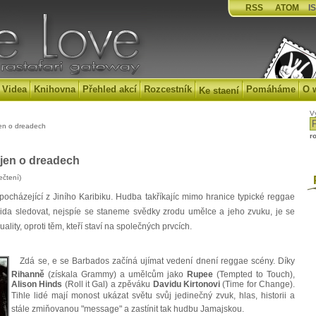
RSS
ATOM
IS
Videa
Knihovna
Přehled akcí
Rozcestník
Pomáháme
O 
Ke staení
V
jen o dreadech
r
í jen o dreadech
ečtení)
P
cházející z Jiního Karibiku. Hudba takříkajíc mimo hranice typické reggae
ida sledovat, nejspíe se staneme svědky zrodu umělce a jeho zvuku, je se
uality, oproti těm, kteří staví na společných prvcích.
Zdá se, e se Barbados začíná ujímat vedení dnení reggae scény. Díky
Rihanně
(získala Grammy) a umělcům jako
Rupee
(Tempted to Touch),
Alison Hinds
(Roll it Gal) a zpěváku
Davidu Kirtonovi
(Time for Change).
Tihle lidé mají monost ukázat světu svůj jedinečný zvuk, hlas, historii a
stále zmiňovanou "message" a zastínit tak hudbu Jamajskou.