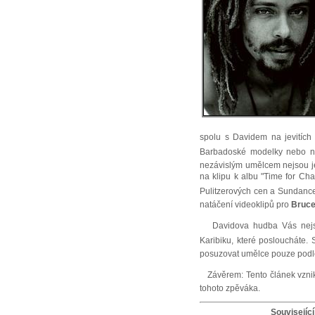
spolu s Davidem na jevitích
Barbadoské modelky nebo něk
nezávislým umělcem nejsou je
na klipu k albu "Time for Ch
Pulitzerových cen a Sundance 
natáčení videoklipů pro
Bruce
Davidova hudba Vás nejspí 
Karibiku, které posloucháte. 
posuzovat umělce pouze podl
Závěrem: Tento článek vznikl
tohoto zpěváka.
Související