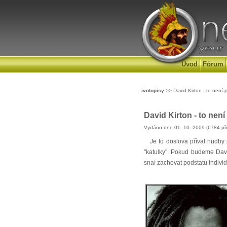
Úvod
Fórum
ivotopisy
>> David Kirton - to není 
David Kirton - to nen
Vydáno dne 01. 10. 2009 (6784 př
Je to doslova příval hudby po
"katulky". Pokud budeme Dav
snaí zachovat podstatu individ