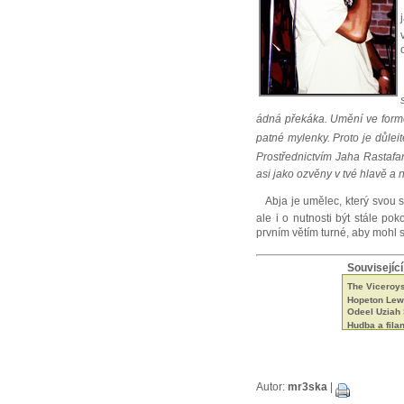
ádná překáka. Umění ve form
patné mylenky. Proto je důle
Prostřednictvím Jaha Rastafari
asi jako ozvěny v tvé hlavě a 
Abja je umělec, který svou sí
ale i o nutnosti být stále po
prvním větím turné, aby mohl sv
Související
The Viceroys 
Hopeton Lewi
Odeel Uziah
Hudba a fila
Tak trochu ji
Neznámí The
Beshara - 18 
Black Roots a
Aswad je stá
Autor:
mr3ska
|
Capital Lett
Mikey Ras St