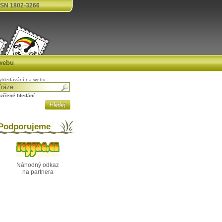
SN 1802-3266
webu
yhledávání na webu
ozířené hledání
odporujeme
Náhodný odkaz
na partnera