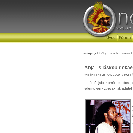
Úvod
Fórum
ivotopisy
>> Abja - s láskou dokáete
Abja - s láskou dokáe
Vydáno dne 25. 06. 2009 (8692 př
Jetě jste neměli tu čest, 
talentovaný zpěvák, skladatel