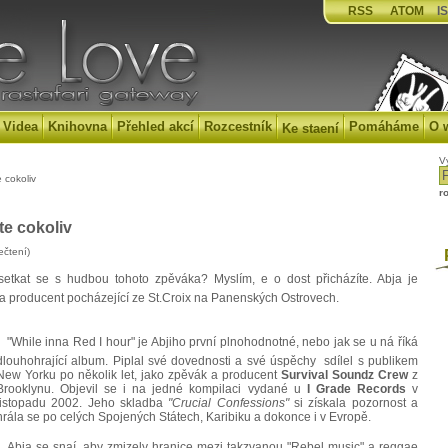
RSS
ATOM
IS
Videa
Knihovna
Přehled akcí
Rozcestník
Pomáháme
O 
Ke staení
V
 cokoliv
r
te cokoliv
ečtení)
P
setkat se s hudbou tohoto zpěváka? Myslím, e o dost přicházíte. Abja je
 a producent pocházející ze St.Croix na Panenských Ostrovech.
"While inna Red I hour" je Abjiho první plnohodnotné, nebo jak se u ná říká
dlouhohrající album. Piplal své dovednosti a své úspěchy sdílel s publikem
New Yorku po několik let, jako zpěvák a producent
Survival Soundz Crew
z
Brooklynu. Objevil se i na jedné kompilaci vydané u
I Grade Records
v
listopadu 2002. Jeho skladba
"Crucial Confessions"
si získala pozornost a
hrála se po celých Spojených Státech, Karibiku a dokonce i v Evropě.
Abja se snaí, aby zmizely hranice mezi takzvanou "Rebel music" a reggae