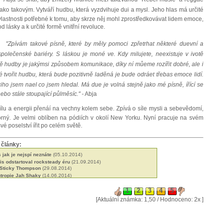
jako takovým. Vytváří hudbu, která vyzdvihuje dui a mysl. Jeho hlas má určité
vlastnosti potřebné k tomu, aby skrze něj mohl zprostředkovávat lidem emoce,
od lásky a k určité formě vnitřní revoluce.
"Zpívám takové písně, které by měly pomoci zpřetrhat některé duevní a
společenské bariéry. S láskou je moné ve. Kdy milujete, neexistuje v ivotě
ě hudby je jakýmsi způsobem komunikace, díky ní můeme rozířit dobré, ale i
ité tvořit hudbu, která bude pozitivně laděná je bude odráet třebas emoce lidí.
ho jsem nael co jsem hledal. Má due je volná stejně jako mé písně, ířící se
nebo stále stoupající půlměsíc."
- Abja
lu a energii přenáí na vechny kolem sebe. Zpívá o síle mysli a sebevědomí,
korný. Je velmi oblíben na pódiích v okolí New Yorku. Nyní pracuje na svém
é poselství ířit po celém světě.
 články:
jak je nejspí neznáte
(05.10.2014)
s odstartoval rocksteady éru
(21.09.2014)
 Sticky Thompson
(29.08.2014)
ntropie Jah Shaky
(14.06.2014)
né roots od Black Slate
(19.05.2014)
 Blackstones
(13.03.2014)
let kariéry a ádné album
(09.02.2014)
[Aktuální známka: 1,50 / Hodnoceno: 2x ]
 jejich militantní pacifismus
(31.01.2014)
licí britské scény
(18.01.2014)
ers spoluutvářeli britskou scénu
(15.12.2013)
arr, přítel Petera Toshe
(03.10.2013)