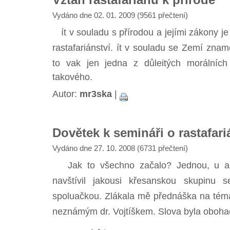
Vydáno dne 02. 01. 2009 (9561 přečtení)
ít v souladu s přírodou a jejími zákony je j
rastafariánství. ít v souladu se Zemí zna
to vak jen jedna z důleitých morálních 
takového.
Autor:
mr3ska
|
Dovětek k semináři o rastafari
Vydáno dne 27. 10. 2008 (6731 přečtení)
Jak to všechno začalo? Jednou, u an
navštívil jakousi křesanskou skupinu 
spoluačkou. Zlákala mě přednáška na tém
neznámým dr. Vojtíškem. Slova byla obohacuj