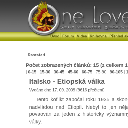
Úvod
Fórum
Videa
Knihovna
Přehled ak
Rastafari
Počet zobrazených článků: 15 (z celkem 
|
0-15
|
15-30
|
30-45
|
45-60
|
60-75
|
75-90
|
90-105
|
Italsko - Etiopská válka
Vydáno dne 17. 09. 2009 (9616 přečtení)
Tento koflikt započal roku 1935 a skončil 
nadvládou nad Etiopií. Nebyl to jen něj
povaován za jeden z historicky význam
války.