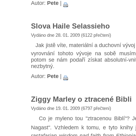
Autor:
Pete
|
Slova Haile Selassieho
Vydáno dne 28. 01. 2009 (6122 přečtení)
Jak jistě víte, materiální a duchovní vývoj j
vyrovnání tohoto vývoje na sobě musíme
potom se nám podaří získat absolutní-vnitř
nezbytný.
Autor:
Pete
|
Ziggy Marley o ztracené Bibli
Vydáno dne 19. 01. 2009 (6797 přečtení)
Co je myleno tou "ztracenou Biblí"? J
Nagast". Vzhledem k tomu, e tyto knihy 
rastafarian wisdom nad faith from Ethiopi