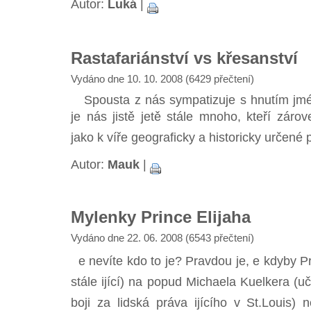
Autor:
Luká
|
Rastafariánství vs křesanství
Vydáno dne 10. 10. 2008 (6429 přečtení)
Spousta z nás sympatizuje s hnutím jmén
je nás jistě jetě stále mnoho, kteří zárov
jako k víře geograficky a historicky určené 
Autor:
Mauk
|
Mylenky Prince Elijaha
Vydáno dne 22. 06. 2008 (6543 přečtení)
e nevíte kdo to je? Pravdou je, e kdyby 
stále ijící) na popud Michaela Kuelkera (uči
boji za lidská práva ijícího v St.Louis)