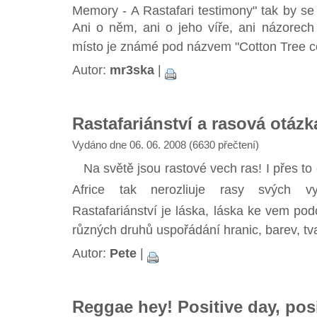
Memory - A Rastafari testimony" tak by se
Ani o něm, ani o jeho víře, ani názorech 
místo je známé pod názvem "Cotton Tree 
Autor:
mr3ska
|
Rastafariánství a rasová otázk
Vydáno dne 06. 06. 2008 (6630 přečtení)
Na světě jsou rastové vech ras! I přes to 
Africe tak nerozliuje rasy svých v
Rastafariánství je láska, láska ke vem pod
různých druhů uspořádání hranic, barev, tvar
Autor:
Pete
|
Reggae hey! Positive day, pos