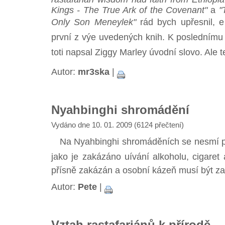
Kings - The True Ark of the Covenant"
a
"
Only Son Meneylek"
rád bych upřesnil, 
první z výe uvedených knih. K poslednímu
toti napsal Ziggy Marley úvodní slovo. Ale te
Autor:
mr3ska
|
Nyahbinghi shromádění
Vydáno dne 10. 01. 2009 (6124 přečtení)
Na Nyahbinghi shromáděních se nesmí př
jako je zakázáno uívání alkoholu, cigaret
přísně zakázán a osobní kázeň musí být z
Autor:
Pete
|
Vztah rastafariánů k přírodě