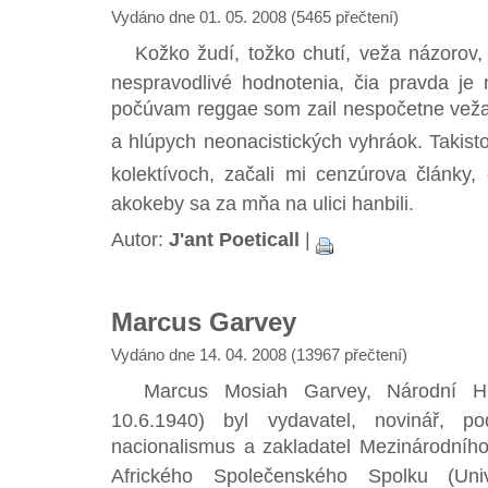
Vydáno dne 01. 05. 2008 (5465 přečtení)
Kožko žudí, tožko chutí, veža názorov, e
nespravodlivé hodnotenia, čia pravda je
počúvam reggae som zail nespočetne veža
a hlúpych neonacistických vyhráok. Takist
kolektívoch, začali mi cenzúrova články,
akokeby sa za mňa na ulici hanbili.
Autor:
J'ant Poeticall
|
Marcus Garvey
Vydáno dne 14. 04. 2008 (13967 přečtení)
Marcus Mosiah Garvey, Národní Hrd
10.6.1940) byl vydavatel, novinář, po
nacionalismus a zakladatel Mezinárodníh
Afrického Společenského Spolku (Uni