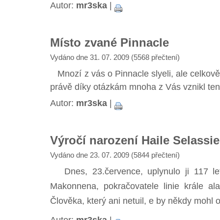
Autor:
mr3ska
|
Místo zvané Pinnacle
Vydáno dne 31. 07. 2009 (5568 přečtení)
Mnozí z vás o Pinnacle slyeli, ale celko
právě díky otázkám mnoha z Vás vznikl ten
Autor:
mr3ska
|
Výročí narození Haile Selassi
Vydáno dne 23. 07. 2009 (5844 přečtení)
Dnes, 23.července, uplynulo ji 117 le
Makonnena, pokračovatele linie krále a
Člověka, který ani netuil, e by někdy mohl ov
Autor:
mr3ska
|