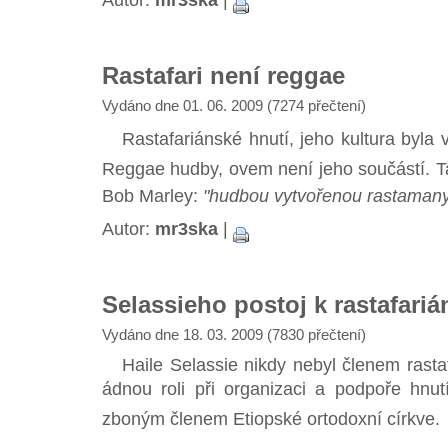
Rastafari není reggae
Vydáno dne 01. 06. 2009 (7274 přečtení)
Rastafariánské hnutí, jeho kultura byla v
Reggae hudby, ovem není jeho součástí. Tah
Bob Marley:
"hudbou vytvořenou rastaman
Autor:
mr3ska
|
Selassieho postoj k rastafariá
Vydáno dne 18. 03. 2009 (7830 přečtení)
Haile Selassie nikdy nebyl členem rastaf
ádnou roli při organizaci a podpoře hnut
zboným členem Etiopské ortodoxní církve.