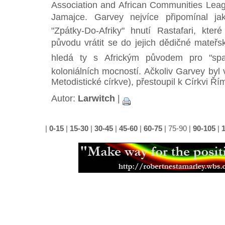
Association and African Communities Lea
Jamajce. Garvey nejvíce připomínal jak
"Zpátky-Do-Afriky" hnutí Rastafari, které
původu vrátit se do jejich dědičné mateřs
hledá ty s Africkým původem pro "spas
koloniálních mocností. Ačkoliv Garvey byl
Metodistické církve), přestoupil k Církvi Ří
Autor:
Larwitch
|
|
0-15
|
15-30
|
30-45
|
45-60
|
60-75
|
75-90
|
90-105
|