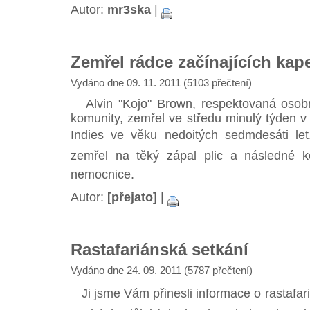
Autor:
mr3ska
|
Zemřel rádce začínajících kap
Vydáno dne 09. 11. 2011 (5103 přečtení)
Alvin "Kojo" Brown, respektovaná osobn
komunity, zemřel ve středu minulý týden v
Indies ve věku nedoitých sedmdesáti let
zemřel na těký zápal plic a následné k
nemocnice.
Autor:
[přejato]
|
Rastafariánská setkání
Vydáno dne 24. 09. 2011 (5787 přečtení)
Ji jsme Vám přinesli informace o rastafa