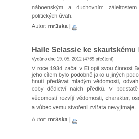
náboenským a duchovním záleitostem
politických úvah.
Autor:
mr3ska
|
Haile Selassie ke skautskému 
Vydáno dne 19. 05. 2012 (4769 přečtení)
V roce 1934 začal v Etiopii svou činnost
jeho cílem bylo podobně jako u jiných pod
hnutí předávat mladým vědomosti, odvahu,
coby dědictví naich předků. V podstatě
vědomostí rozvíjí vědomosti, charakter, oso
a vůbec vemu stvoření zvířata nevyjímaje.
Autor:
mr3ska
|