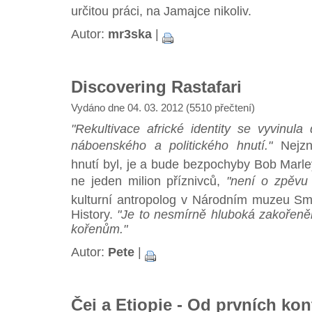
určitou práci, na Jamajce nikoliv.
Autor:
mr3ska
|
Discovering Rastafari
Vydáno dne 04. 03. 2012 (5510 přečtení)
"Rekultivace africké identity se vyvinula
náboenského a politického hnutí."
Nejzná
hnutí byl, je a bude bezpochyby Bob Marley
ne jeden milion příznivců,
"není o zpěvu 
kulturní antropolog v Národním muzeu Sm
History.
"Je to nesmírně hluboká zakořen
kořenům."
Autor:
Pete
|
Čei a Etiopie - Od prvních ko