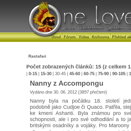
Úvod
Fórum
Videa
Knihovna
Přehled ak
Rastafari
Počet zobrazených článků: 15 (z celkem 
|
0-15
|
15-30
|
30-45
|
45-60
|
60-75
|
75-90
|
90-105
|
Nanny z Accompongu
Vydáno dne 30. 06. 2012 (3897 přečtení)
Nanny byla na počátku 18. století je
podobně jako Cudjoe či Quaco. Patřila, ste
ke kmeni Ashanti. Byla známou pro sv
schopnosti, ale i pro své odhodlání a to 
britskými osadníky a vojáky. Pro Maroony