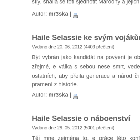
síly, snaila se toti sjednotit Maroony a jejic
Autor:
mr3ska
|
Haile Selassie ke svým voják
Vydáno dne 20. 06. 2012 (4403 přečtení)
Být vybrán jako kandidát na povýení je ob
zřejmé, e válka s sebou nese smrt, vede 
ostatních; aby přeila generace a národ či 
pramení z historie.
Autor:
mr3ska
|
Haile Selassie o náboenství
Vydáno dne 29. 05. 2012 (5001 přečtení)
Těí mne zejména to, e práce této kon