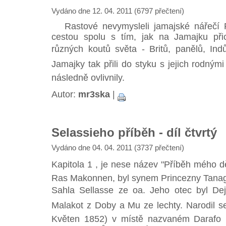
Vydáno dne 12. 04. 2011 (6797 přečtení)
Rastové nevymysleli jamajské nářečí Pa
cestou spolu s tím, jak na Jamajku přic
různých koutů světa - Britů, panělů, Ind
Jamajky tak přili do styku s jejich rodným
následně ovlivnily.
Autor:
mr3ska
|
Selassieho příběh - díl čtvrtý
Vydáno dne 04. 04. 2011 (3737 přečtení)
Kapitola 1 , je nese název "Příběh mého d
Ras Makonnen, byl synem Princezny Tanag
Sahla Sellasse ze oa. Jeho otec byl D
Malakot z Doby a Mu ze lechty. Narodil 
Květen 1852) v místě nazvaném Darafo 