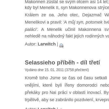
Makonnen zůstal se svým otcem asi 14 let;
kdy byl Menelik II, syn Makonnenova strýce 
Králem ze oa. Jeho otec, Dejazmač Wal
Menelikovi a pravil:
'A můj syn, potomek tv
paláci'
. A Menelik učinil Makonnena sv
nehledě na náhodný fakt jejich rodinných v
Autor:
Larwitch
|
Selassieho příběh - díl třetí
Vydáno dne 15. 01. 2011 (3758 přečtení)
Kromě toho Jsme se čas od času setkali s u
vnějími, které byli ířeny domorodci neb
překáky pro Nai práci v oblasti inovací. 
trpělivě, aby se zabránilo pozdviení, krvep