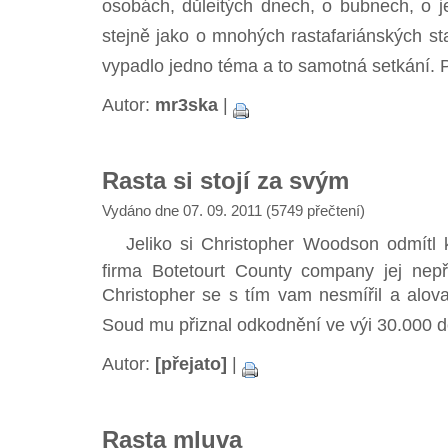
osobách, důleitých dnech, o bubnech, o j
stejně jako o mnohých rastafariánských sta
vypadlo jedno téma a to samotná setkání. P
Autor:
mr3ska
|
Rasta si stojí za svým
Vydáno dne 07. 09. 2011 (5749 přečtení)
Jeliko si Christopher Woodson odmítl kvů
firma Botetourt County company jej nepř
Christopher se s tím vam nesmířil a alo
Soud mu přiznal odkodnění ve výi 30.000 d
Autor:
[přejato]
|
Rasta mluva