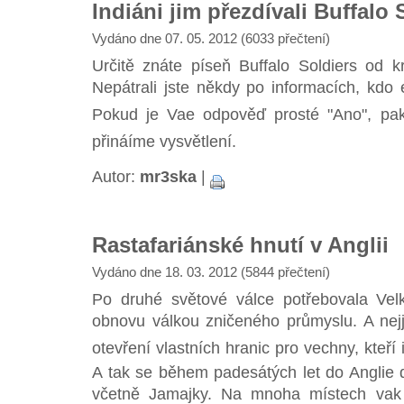
Indiáni jim přezdívali Buffalo 
Vydáno dne 07. 05. 2012 (6033 přečtení)
Určitě znáte píseň Buffalo Soldiers od 
Nepátrali jste někdy po informacích, kdo e
Pokud je Vae odpověď prosté "Ano", pa
přináíme vysvětlení.
Autor:
mr3ska
|
Rastafariánské hnutí v Anglii
Vydáno dne 18. 03. 2012 (5844 přečtení)
Po druhé světové válce potřebovala Velk
obnovu válkou zničeného průmyslu. A nejje
otevření vlastních hranic pro vechny, kteř
A tak se během padesátých let do Anglie d
včetně Jamajky. Na mnoha místech vak 