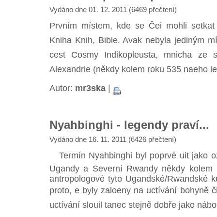
Vydáno dne 01. 12. 2011 (6469 přečtení)
Prvním místem, kde se Čei mohli setkat s
Kniha Knih, Bible. Avak nebyla jediným mí
cest Cosmy Indikopleusta, mnicha ze si
Alexandrie (někdy kolem roku 535 naeho le
Autor:
mr3ska
|
Nyahbinghi - legendy praví...
Vydáno dne 16. 11. 2011 (6426 přečtení)
Termín Nyahbinghi byl poprvé uit jako ozn
Ugandy a Severní Rwandy někdy kolem ro
antropologové tyto Ugandské/Rwandské ku
proto, e byly zaloeny na uctívání bohyně
uctívání slouil tanec stejně dobře jako náb