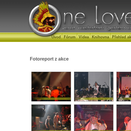
Úvod
Fórum
Videa
Knihovna
Přehled ak
Fotoreport z akce