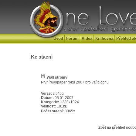
Úvod
Fórum
Videa
Knihovna
Přehled ak
Ke staení
Wall stromy
První wallpaper roku 2007 pro vaí plochu
Verze:
zip/jpg
Datum:
05.01.2007
Kategorie:
1280x1024
Velikost:
181kB
Počet staení:
3065x
Zpět na přehled soub