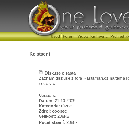
Úvod
Fórum
Videa
Knihovna
Přehled ak
Ke staení
Diskuse o rasta
Záznam diskuse z fóra Rastaman.cz na téma Ra
něco víc
Verze:
rar
Datum:
21.10.2005
Kategorie:
různé
Zdroj:
coopec
Velikost:
298kB
Počet staení:
2988x