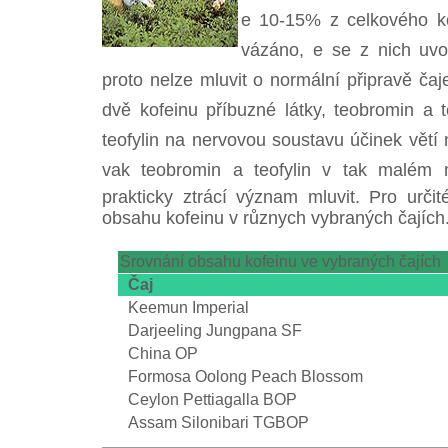
e 10-15% z celkového ko
vázáno, e se z nich uv
proto nelze mluvit o normální připravě čaje
dvě kofeinu příbuzné látky, teobromin a t
teofylin na nervovou soustavu účinek větí n
vak teobromin a teofylin v tak malém mn
prakticky ztrácí význam mluvit. Pro určit
obsahu kofeinu v různych vybraných čajích
Srovnání obsahu kofeinu ve vybraných čajích
Čaj
Keemun Imperial
Darjeeling Jungpana SF
China OP
Formosa Oolong Peach Blossom
Ceylon Pettiagalla BOP
Assam Silonibari TGBOP