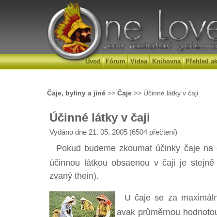
Úvod
Fórum
Videa
Knihovna
Přehled ak
Čaje, byliny a jiné
>>
Čaje
>> Účinné látky v čaji
Účinné látky v čaji
Vydáno dne 21. 05. 2005 (6504 přečtení)
Pokud budeme zkoumat účinky čaje na člo
účinnou látkou obsaenou v čaji je stejn
zvaný thein).
U čaje se za maximální
avak průměrnou hodnotou 