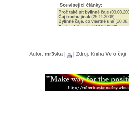
Související články:
Proč také pít bylinné čaje
(03.08.20
Čaj trochu jinak
(25.11.2008)
Bylinné čaje, co vlastně umí
(20.08.
O něco blíe k čaji
(10.08.2008)
Zajímavé čajové variace
(29.11.2006
Sloení, vůně a chu čaje
(21.05.2005
Návyk na čaj
(21.05.2005)
Autor:
mr3ska
|
| Zdroj: Kniha
Ve o čaji