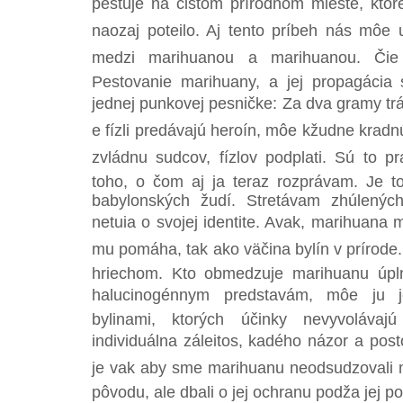
pestuje na čistom prírodnom mieste, ktoré
naozaj poteilo. Aj tento príbeh nás môe u
medzi marihuanou a marihuanou. Čie
Pestovanie marihuany, a jej propagácia 
jednej punkovej pesničke: Za dva gramy trá
e fízli predávajú heroín, môe kžudne kradn
zvládnu sudcov, fízlov podplati. Sú to 
toho, o čom aj ja teraz rozprávam. Je t
babylonských žudí. Stretávam zhúlených
netuia o svojej identite. Avak, marihuana 
mu pomáha, tak ako väčina bylín v prírode
hriechom. Kto obmedzuje marihuanu úp
halucinogénnym predstavám, môe ju j
bylinami, ktorých účinky nevyvoláva
individuálna záleitos, kadého názor a post
je vak aby sme marihuanu neodsudzovali m
pôvodu, ale dbali o jej ochranu podža jej p