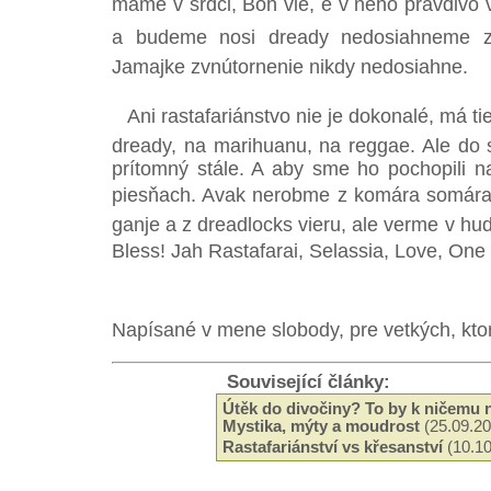
máme v srdci, Boh vie, e v neho pravdivo
a budeme nosi dready nedosiahneme zv
Jamajke zvnútornenie nikdy nedosiahne.
Ani rastafariánstvo nie je dokonalé, má tie
dready, na marihuanu, na reggae. Ale do 
prítomný stále. A aby sme ho pochopili 
piesňach. Avak nerobme z komára somára,
ganje a z dreadlocks vieru, ale verme v hud
Bless! Jah Rastafarai, Selassia, Love, One L
Napísané v mene slobody, pre vetkých, ktor
Související články:
Útěk do divočiny? To by k ničemu 
Mystika, mýty a moudrost
(25.09.20
Rastafariánství vs křesanství
(10.10
Rastafariánství a rasová otázka
(06