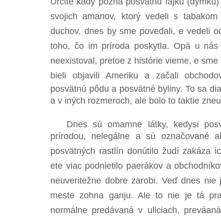
Určite kadý pozná posvätnú fajku (dýmku)
svojich amanov, ktorý vedeli s tabakom a 
duchov, dnes by sme povedali, e vedeli ods
toho, čo im príroda poskytla. Opä u nás 
neexistoval, pretoe z histórie vieme, e sme 
bieli objavili Ameriku a začali obchodov
posvätnú pôdu a posvätné byliny. To sa dia
a v iných rozmeroch, ale bolo to taktie zneu
Dnes sú omamne látky, kedysi posv
prírodou, nelegálne a sú označované ak
posvätných rastlín donútilo žudí zakáza i
ete viac podnietilo paerákov a obchodníkov,
neuveritežne dobre zarobi. Veď dnes nie
meste zohna ganju. Ale to nie je tá pr
normálne predávaná v uliciach, preváaná