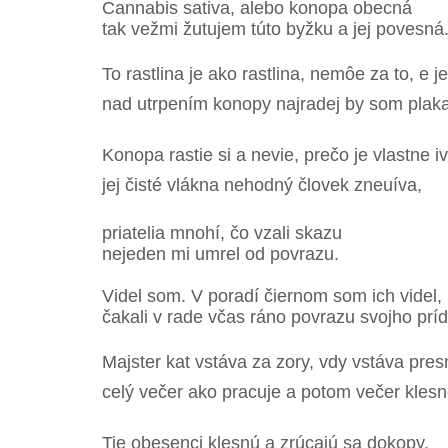
Cannabis sativa, alebo konopa obecná
tak vežmi žutujem túto byžku a jej povesná
To rastlina je ako rastlina, nemôe za to, e j
nad utrpením konopy najradej by som plaka
Konopa rastie si a nevie, prečo je vlastne i
jej čisté vlákna nehodný človek zneuíva,
priatelia mnohí, čo vzali skazu
nejeden mi umrel od povrazu.
Videl som. V poradí čiernom som ich videl,
čakali v rade včas ráno povrazu svojho príd
Majster kat vstáva za zory, vdy vstáva pres
celý večer ako pracuje a potom večer klesn
Tie obesenci klesnú a zrúcajú sa dokopy,