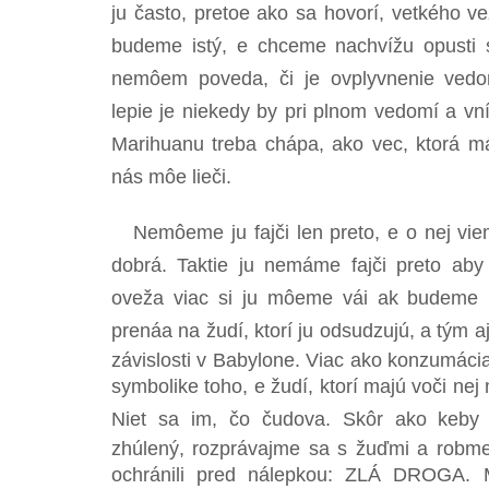
ju často, pretoe ako sa hovorí, vetkého ve
budeme istý, e chceme nachvížu opusti sv
nemôem poveda, či je ovplyvnenie ved
lepie je niekedy by pri plnom vedomí a vní
Marihuanu treba chápa, ako vec, ktorá má
nás môe lieči.
Nemôeme ju fajči len preto, e o nej vi
dobrá. Taktie ju nemáme fajči preto aby 
oveža viac si ju môeme vái ak budeme br
prenáa na žudí, ktorí ju odsudzujú, a tým 
závislosti v Babylone. Viac ako konzumácia
symbolike toho, e žudí, ktorí majú voči ne
Niet sa im, čo čudova. Skôr ako keby 
zhúlený, rozprávajme sa s žuďmi a robme
ochránili pred nálepkou: ZLÁ DROGA. 