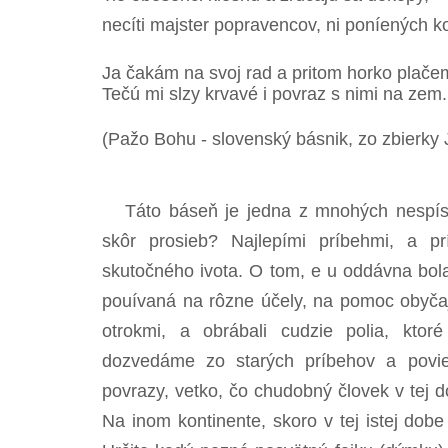
necíti majster popravencov, ni poníených k
Ja čakám na svoj rad a pritom horko plače
Tečú mi slzy krvavé i povraz s nimi na zem.
(Pažo Bohu - slovenský básnik, zo zbierky
Táto báseň je jedna z mnohých nespísan
skôr prosieb? Najlepími príbehmi, a pr
skutočného ivota. O tom, e u oddávna bo
pouívaná na rôzne účely, na pomoc obyča
otrokmi, a obrábali cudzie polia, ktor
dozvedáme zo starých príbehov a povier
povrazy, vetko, čo chudobný človek v tej 
Na inom kontinente, skoro v tej istej dobe 