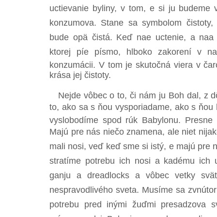
uctievanie byliny, v tom, e si ju budeme v
konzumova. Stane sa symbolom čistoty, 
bude opä čistá. Keď nae uctenie, a naa
ktorej píe písmo, hlboko zakorení v nae
konzumácii. V tom je skutočná viera v čaro
krása jej čistoty.
Nejde vôbec o to, či nám ju Boh dal, z d
to, ako sa s ňou vysporiadame, ako s ňou
vyslobodíme spod rúk Babylonu. Presne to
Majú pre nás niečo znamena, ale niet nij
mali nosi, veď keď sme si istý, e majú pre 
stratíme potrebu ich nosi a kadému ich
ganju a dreadlocks a vôbec vetky sv
nespravodlivého sveta. Musíme sa zvnútorni
potrebu pred inými žuďmi presadzova sv