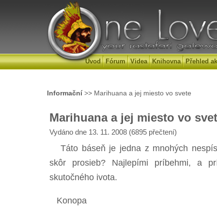
Úvod
Fórum
Videa
Knihovna
Přehled ak
Informační
>> Marihuana a jej miesto vo svete
Marihuana a jej miesto vo sve
Vydáno dne 13. 11. 2008 (6895 přečtení)
Táto báseň je jedna z mnohých nespísan
skôr prosieb? Najlepími príbehmi, a pr
skutočného ivota.
Konopa