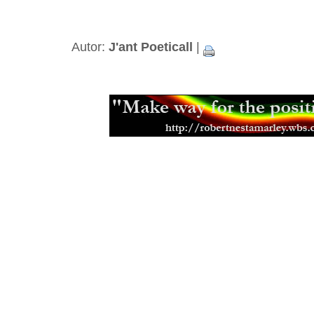
Nejlepí učitel
(26.05.2008)
Reggae hey! Positive day, positive
O modlitbe - pramienok, z ktorého t
(20.03.2008)
Autor:
J'ant Poeticall
|
Starí generací (ne)odsouzen
(29.02
Positive vibrations, negative reacti
ivot v Haile Selassiem je cesta z B
Naléhej aneb slova posílení pro bra
Je čas zlepit společnost
(17.12.200
Dreadlocky pouze pro vyvolené
(04
Ovlivnění těla myslí
(10.03.2006)
Mylenka dne.......
(19.11.2005)
Hudba Boba Marleyho
(23.07.2005)
Pojednání o reinkarnaci
(04.07.2005
Kdy sbliovat, tak vechny
(23.05.200