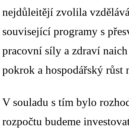
nejdůleitějí zvolila vzděláv
související programy s přes
pracovní síly a zdraví naic
pokrok a hospodářský růst n
V souladu s tím bylo rozho
rozpočtu budeme investovat 