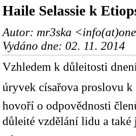
Haile Selassie k Eti
Autor: mr3ska <info(at)onel
Vydáno dne: 02. 11. 2014
Vzhledem k důleitosti dnen
úryvek císařova proslovu k
hovoří o odpovědnosti členů
důleité vzdělání lidu a tak