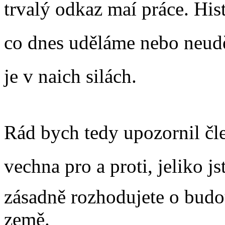
trvalý odkaz maí práce. Hist
co dnes uděláme nebo neudě
je v naich silách.
Rád bych tedy upozornil čle
vechna pro a proti, jeliko 
zásadně rozhodujete o budou
země.