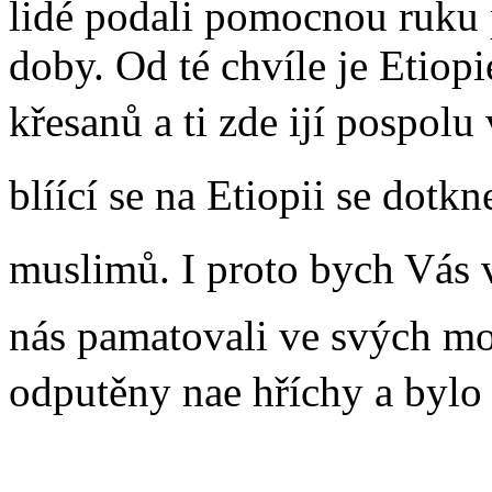
lidé podali pomocnou ruk
doby. Od té chvíle je Etio
křesanů a ti zde ijí pospol
blíící se na Etiopii se dotkn
muslimů. I proto bych Vás v
nás pamatovali ve svých mo
odputěny nae hříchy a bylo