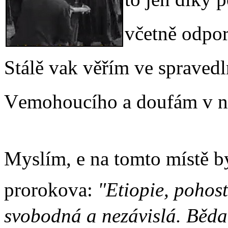
včetně odpor
Stálě vak věřím ve spravedl
Vemohoucího a doufám v na
Myslím, e na tomto místě 
prorokova:
"Etiopie, pohos
svobodná a nezávislá. Běda 