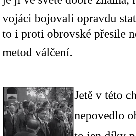
vojáci bojovali opravdu sta
to i proti obrovské přesile ne
metod válčení.
Jetě v této
nepovedlo ob
to jen díky 