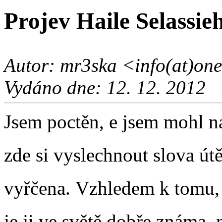
Projev Haile Selassie
Autor: mr3ska <info(at)onel
Vydáno dne: 12. 12. 2012
Jsem poctěn, e jsem mohl nav
zde si vyslechnout slova útě
vyřčena. Vzhledem k tomu, 
je ji ve světě dobře známa,