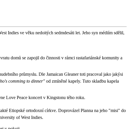
t Indies ve věku nedoitých sedmdesáti let. Jeho syn médiím sdělil,
ratu domů se zapojil do činnosti v rámci rastafariánské komunity a
hudebního průmyslu. Dle Jamaican Gleaner toti pracoval jako jakýsi
ho's comming to dinner"
od zmíněné kapely. Tuto skladbu kapela
e Love Peace koncert v Kingstonu tého roku.
kté Etiopské ortodoxní církve. Doprovázel Planna na jeho "misi" do
iversity of West Indies.
ej v pokoji.