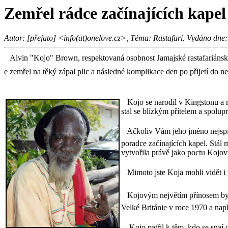
Zemřel rádce začínajících kape
Autor: [přejato] <info(at)onelove.cz>, Téma: Rastafari, Vydáno dne:
Alvin "Kojo" Brown, respektovaná osobnost Jamajské rastafariánské k
e zemřel na těký zápal plic a následné komplikace den po přijetí do 
Kojo se narodil v Kingstonu a ra
stal se blízkým přítelem a spolu
Ačkoliv Vám jeho jméno nejspíe 
poradce začínajících kapel. Stál
vytvořila právě jako poctu Kojov
Mimoto jste Koja mohli vidět 
Kojovým největím přínosem byla
Velké Británie v roce 1970 a nap
Kojo patřil k těm, kdo se snaí o