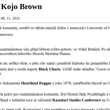
l Kojo Brown
 09. 11. 2011
omunity, zemřel ve středu minulý týden v nemocnici University of Wes
nemocnice.
stafariánskou víru přijal během svého pobytu ve Velké Británii. Po náv
pracovníkem lidového filozofa Mortima Planna.
nic neříká vězte, e jeho vliv sahal i poměrně hluboko do jamajského 
 mimo jiné u zrodu kapely
Black Uhuru
. Určitě znáte skladbu
"Guess w
i.
i v dokumentu
Heartland Reggae
z roku 1978, zaměřeném hlavně na On
 práce pro rastafariánskou komunitu. Byl členem řádu Nyahbinghi a ta
říklad v loňském roce se zúčastnil
Rastafari Studies Conference
na Un
 to zlepit svět. Rozloučení s ním proběhne na konci listopadu. Odpočív