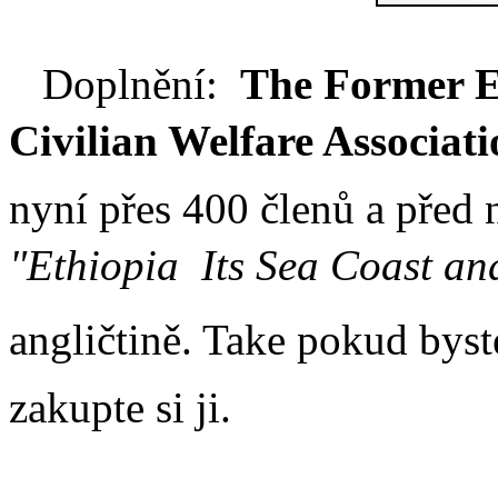
Doplnění:
T
he Former E
Civilian Welfare Associat
nyní přes 400 členů a před
"Ethiopia  Its Sea Coast an
angličtině. Take pokud bys
zakupte si ji.