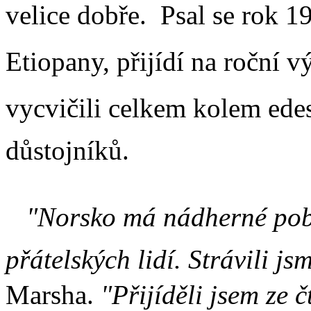
velice dobře. Psal se rok 19
Etiopany, přijídí na roční
vycvičili celkem kolem ed
důstojníků.
"Norsko má nádherné pobře
přátelských lidí. Strávili j
Marsha.
"Přijíděli jsem ze 