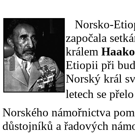
Norsko-Etiop
započala setk
králem
Haako
Etiopii při bu
Norský král sv
letech se přel
Norského námořnictva pomá
důstojníků a řadových námo