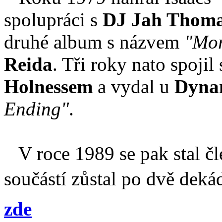
spolupráci s
DJ Jah Thom
druhé album s názvem
"Mor
Reida
. Tři roky nato spojil 
Holnessem
a vydal u
Dyna
Ending"
.
V roce 1989 se pak stal č
součástí zůstal po dvě dekád
zde