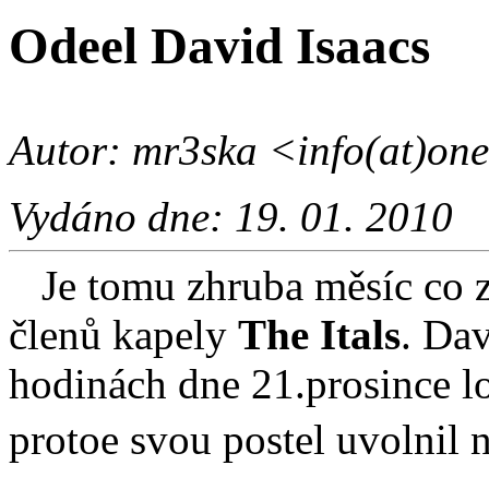
Odeel David Isaacs
Autor: mr3ska <info(at)onel
Vydáno dne: 19. 01. 2010
Je tomu zhruba měsíc co z
členů kapely
The Itals
. Dav
hodinách dne 21.prosince l
protoe svou postel uvolnil n