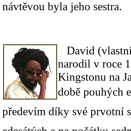
návtěvou byla jeho sestra.
David (vlast
narodil v roce
Kingstonu na Ja
době pouhých e
předevím díky své prvotní 
edesátých a na počátku sed