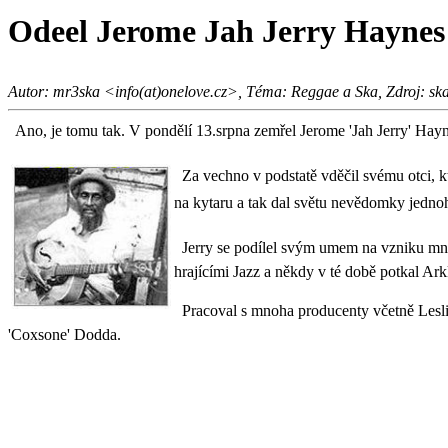
Odeel Jerome Jah Jerry Haynes
Autor: mr3ska <info(at)onelove.cz>, Téma: Reggae a Ska, Zdroj: sk
Ano, je tomu tak. V pondělí 13.srpna zemřel Jerome 'Jah Jerry' Hayn
Za vechno v podstatě vděčil svému otci, kt
na kytaru a tak dal světu nevědomky jednoh
Jerry se podílel svým umem na vzniku mnoh
hrajícími Jazz a někdy v té době potkal Ark
Pracoval s mnoha producenty včetně Lesli
'Coxsone' Dodda.