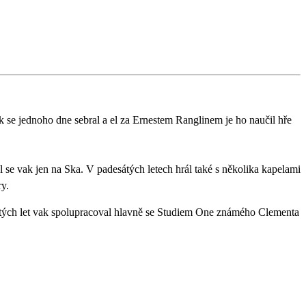
k se jednoho dne sebral a el za Ernestem Ranglinem je ho naučil hře
 vak jen na Ska. V padesátých letech hrál také s několika kapelami
ry.
ých let vak spolupracoval hlavně se Studiem One známého Clementa