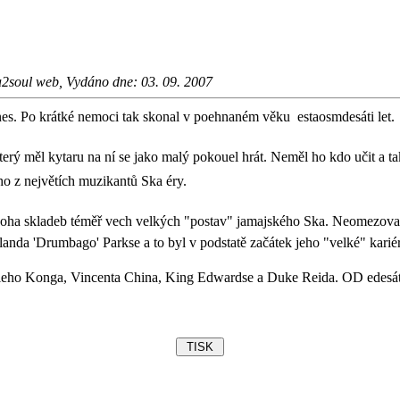
a2soul web, Vydáno dne: 03. 09. 2007
es. Po krátké nemoci tak skonal v poehnaném věku estaosmdesáti let.
erý měl kytaru na ní se jako malý pokouel hrát. Neměl ho kdo učit a ta
o z největích muzikantů Ska éry.
a skladeb téměř vech velkých "postav" jamajského Ska. Neomezoval se
landa 'Drumbago' Parkse a to byl v podstatě začátek jeho "velké" karié
eho Konga, Vincenta China, King Edwardse a Duke Reida. OD edesát