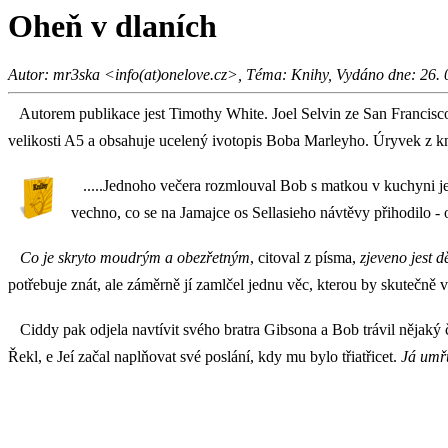
Oheň v dlaních
Autor: mr3ska <info(at)onelove.cz>, Téma: Knihy, Vydáno dne: 26. 
Autorem publikace jest Timothy White. Joel Selvin ze San Francisco 
velikosti A5 a obsahuje ucelený ivotopis Boba Marleyho. Úryvek z k
.....Jednoho večera rozmlouval Bob s matkou v kuchyni její
vechno, co se na Jamajce os Sellasieho návtěvy přihodilo 
Co je skryto moudrým a obezřetným
, citoval z písma,
zjeveno jest 
potřebuje znát, ale záměrně jí zamlčel jednu věc, kterou by skutečně věd
Ciddy pak odjela navtívit svého bratra Gibsona a Bob trávil nějaký č
Řekl, e Jeí začal naplňovat své poslání, kdy mu bylo třiatřicet.
Já umřu 