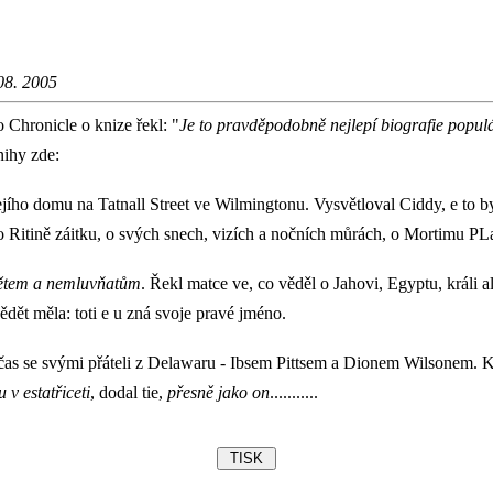
08. 2005
Chronicle o knize řekl: "
Je to pravděpodobně nejlepí biografie popu
nihy zde:
ho domu na Tatnall Street ve Wilmingtonu. Vysvětloval Ciddy, e to by
- o Ritině záitku, o svých snech, vizích a nočních můrách, o Mortimu P
dětem a nemluvňatům
. Řekl matce ve, co věděl o Jahovi, Egyptu, králi a
ět měla: toti e u zná svoje pravé jméno.
as se svými přáteli z Delawaru - Ibsem Pittsem a Dionem Wilsonem. Kdy
v estatřiceti
, dodal tie,
přesně jako on
...........