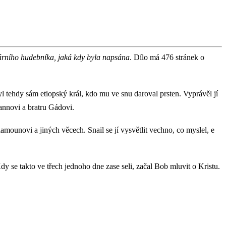
lárního hudebníka, jaká kdy byla napsána
. Dílo má 476 stránek o
l tehdy sám etiopský král, kdo mu ve snu daroval prsten. Vyprávěl jí
Lannovi a bratru Gádovi.
lamounovi a jiných věcech. Snail se jí vysvětlit vechno, co myslel, e
 se takto ve třech jednoho dne zase seli, začal Bob mluvit o Kristu.