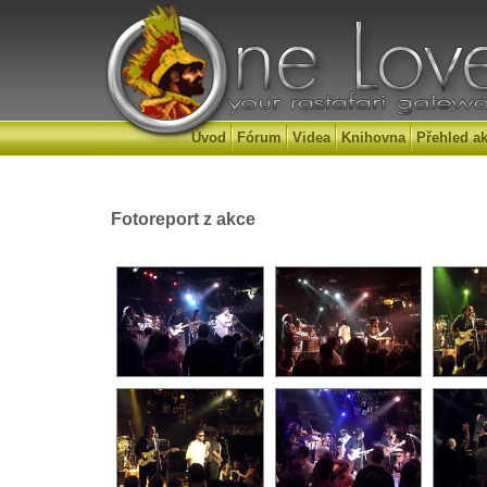
Úvod
Fórum
Videa
Knihovna
Přehled ak
Fotoreport z akce